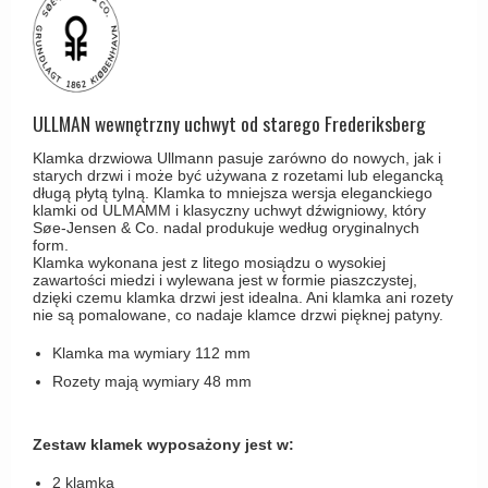
Haczyki / Wieszaki
Olivari
Klamki Delfiny i Morsy
Wsporniki półek
Turnstyle Designs
Klamki Gio Ponti LAMA
Haki kabinowe
RANDI klamki
MEDICI klamki
Produkty do czyszczenia mosiądzu
ULLMAN wewnętrzny uchwyt od starego Frederiksberg
RDS klamki
Svanemøllen klamki
Klamka drzwiowa Ullmann pasuje zarówno do nowych, jak i
Samuel Heath klamki
Weingarden Klamki
starych drzwi i może być używana z rozetami lub elegancką
długą płytą tylną. Klamka to mniejsza wersja eleganckiego
Sibes Metall
klamki od ULMAMM i klasyczny uchwyt dźwigniowy, który
Østerbro - Drewniane klamki do drzwi
Søe-Jensen & Co. nadal produkuje według oryginalnych
Søe-Jensen & Co
form.
Klamki Buster+Punch
Klamka wykonana jest z litego mosiądzu o wysokiej
Valli & Valli klamki
zawartości miedzi i wylewana jest w formie piaszczystej,
DND klamka
dzięki czemu klamka drzwi jest idealna. Ani klamka ani rozety
YOUNG lamki
nie są pomalowane, co nadaje klamce drzwi pięknej patyny.
Klamka FSB
Klamka ma wymiary 112 mm
RANDI Classic Line Klamki
Rozety mają wymiary 48 mm
Turnstyle Designs Klamki
Klamki do Drzwi tarasowych
Zestaw klamek wyposażony jest w:
Østerbro - Długi szyld
2 klamka