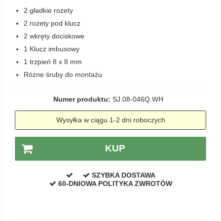
Zewnętrzne klamki
2 gładkie rozety
2 rozety pod klucz
APRILE Klamki
2 wkręty dociskowe
1 Klucz imbusowy
1 trzpień 8 x 8 mm
Różne śruby do montażu
Numer produktu:
SJ.08-046Q.WH
Wysyłka w ciągu 1-2 dni roboczych
KUP
SZYBKA DOSTAWA
60-DNIOWA POLITYKA ZWROTÓW