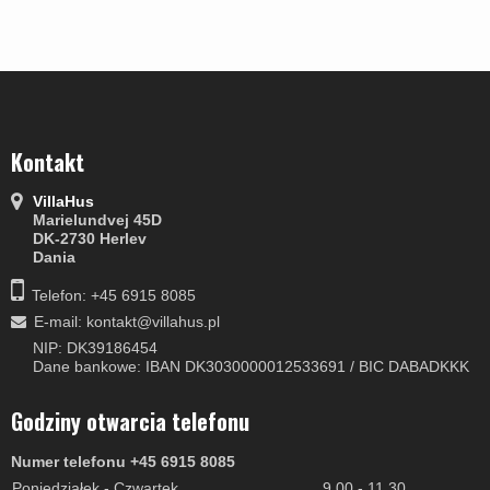
Kontakt
VillaHus
Marielundvej 45D
DK-2730 Herlev
Dania
Telefon: +45 6915 8085
E-mail
:
kontakt@villahus.pl
NIP: DK39186454
Dane bankowe: IBAN DK3030000012533691 / BIC DABADKKK
Godziny otwarcia telefonu
Numer telefonu +45 6915 8085
Poniedziałek - Czwartek
9.00 - 11.30