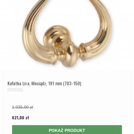
Kołatka Lira, Mosiądz, 191 mm (703-150)
070315Q
1.035,00 zł
621,00 zł
POKAŻ PRODUKT