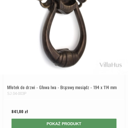
Zewnętrzne klamki
APRILE Klamki
Młotek do drzwi - Głowa lwa - Brązowy mosiądz - 194 x 114 mm
SJ.04-003P
841,00 zł
POKAŻ PRODUKT