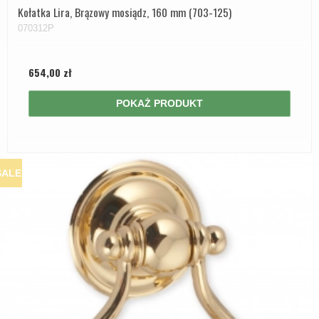
Kołatka Lira, Brązowy mosiądz, 160 mm (703-125)
070312P
654,00 zł
POKAŻ PRODUKT
SALE