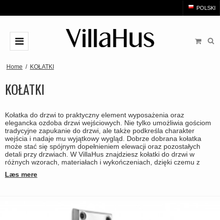
POLSKI
KLAMKI
Home
/
KOŁATKI
KOŁATKI
Arne Jacobsen Klamki
KOŁATKI
Mosiężne klamki
Gałki i uchwyt meblowy
Kołatka do drzwi to praktyczny element wyposażenia oraz
Czarne klamki
Gałki
ŁAZIENKA
elegancka ozdoba drzwi wejściowych. Nie tylko umożliwia gościom
tradycyjne zapukanie do drzwi, ale także podkreśla charakter
Szczotkowana stal klamki
Uchwyt szafki w kształcie litery T.
wejścia i nadaje mu wyjątkowy wygląd. Dobrze dobrana kołatka
AKCESORIA
może stać się spójnym dopełnieniem elewacji oraz pozostałych
Drewniane klamki
detali przy drzwiach. W VillaHus znajdziesz kołatki do drzwi w
Uchwyty
Rozety
MARKI
różnych wzorach, materiałach i wykończeniach, dzięki czemu z
Bakelitowe klamki
łatwością dopasujesz model do stylu swojego domu.
Uchwyty typu muszelka
Læs mere
Szyld długi
Klamka drzwi Arne Jacobsen
OUTLET
Porcelanowe klamki
Uchwyty wpuszczane
Rozeta na klucz
Buster+Punch
OUTLET - Klamki do drzwi - Klamki do okien - Klamki do
Miedziane Klamki
drzwi
Blokady prywatności do WC
COMIT klamki
Chromowane i niklowane klamki
Kołatki do drzwi