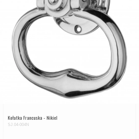
Kołatka Francuska - Nikiel
SJ.04-004N