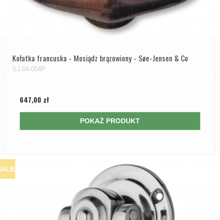
Kołatka francuska - Mosiądz brązowiony - Søe-Jensen & Co
SJ.04-004P
647,00 zł
POKAŻ PRODUKT
SALE