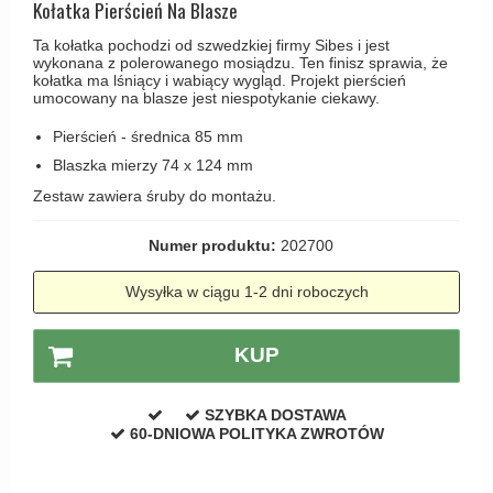
Kołatka Pierścień Na Blasze
Haczyki / Wieszaki
Olivari
Klamki Delfiny i Morsy
Wsporniki półek
Ta kołatka pochodzi od szwedzkiej firmy Sibes i jest
Turnstyle Designs
wykonana z polerowanego mosiądzu. Ten finisz sprawia, że
Klamki Gio Ponti LAMA
kołatka ma lśniący i wabiący wygląd. Projekt pierścień
Haki kabinowe
RANDI klamki
umocowany na blasze jest niespotykanie ciekawy.
MEDICI klamki
Produkty do czyszczenia mosiądzu
RDS klamki
Pierścień - średnica 85 mm
Svanemøllen klamki
Samuel Heath klamki
Blaszka mierzy 74 x 124 mm
Weingarden Klamki
Zestaw zawiera śruby do montażu.
Sibes Metall
Østerbro - Drewniane klamki do drzwi
Søe-Jensen & Co
Numer produktu:
202700
Klamki Buster+Punch
Valli & Valli klamki
DND klamka
Wysyłka w ciągu 1-2 dni roboczych
YOUNG lamki
Klamka FSB
KUP
RANDI Classic Line Klamki
Turnstyle Designs Klamki
SZYBKA DOSTAWA
60-DNIOWA POLITYKA ZWROTÓW
Klamki do Drzwi tarasowych
Østerbro - Długi szyld