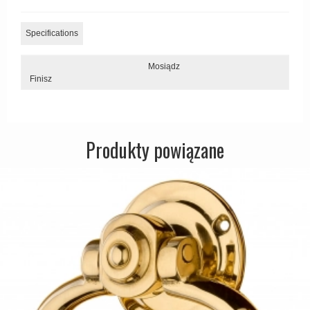
Zewnętrzne klamki
Specifications
APRILE Klamki
Mosiądz
Finisz
Produkty powiązane