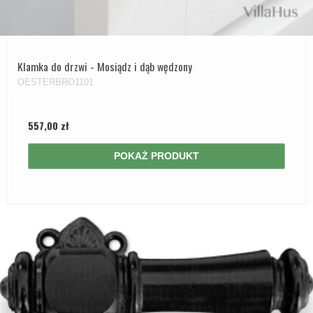
Zewnętrzne klamki
APRILE Klamki
Klamka do drzwi - Mosiądz i dąb wędzony
OESTERBRO1101
557,00 zł
POKAŻ PRODUKT