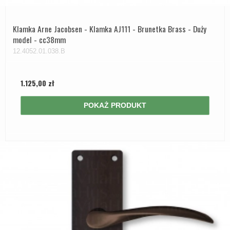
Klamka Arne Jacobsen - Klamka AJ111 - Brunetka Brass - Duży
model - cc38mm
12.4052.01.038.B
1.125,00 zł
POKAŻ PRODUKT