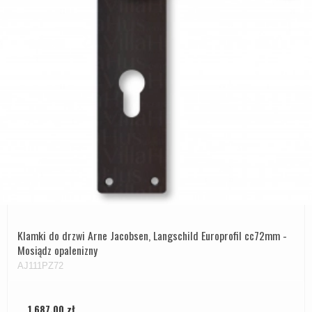
Klamki do drzwi Arne Jacobsen, Langschild Europrofil cc72mm -
Mosiądz opalenizny
AJ111PZ72
1.687,00 zł