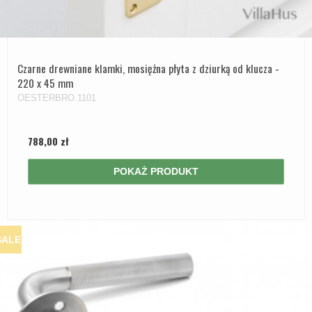
Czarne drewniane klamki, mosiężna płyta z dziurką od klucza -
220 x 45 mm
OESTERBRO.1101
788,00 zł
POKAŻ PRODUKT
SALE