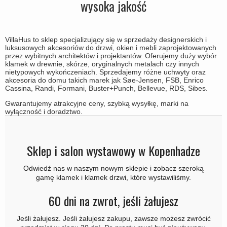
wysoka jakość
Pierścienie cylindryczne
d line klamki
Brązowe klamki
Uchwyty meblowe
Klamki do drzwi bez okuć
DND Handles
Klamki do drzwi ze skóry
OUTLET - Akcesoria - Armatura
VillaHus to sklep specjalizujący się w sprzedaży designerskich i
Osłony ozdobne na drzwi
Enrico Cassina klamki
luksusowych akcesoriów do drzwi, okien i mebli zaprojektowanych
Empire klamki
przez wybitnych architektów i projektantów. Oferujemy duży wybór
Ogranicznik drzwi
Klamki - Do drzwi FSB
klamek w drewnie, skórze, oryginalnych metalach czy innych
Art Deco klamki
nietypowych wykończeniach. Sprzedajemy różne uchwyty oraz
Uchwyty do drzwi
Furnipart uchwyty
akcesoria do domu takich marek jak Søe-Jensen, FSB, Enrico
Funkis klamki
Cassina, Randi, Formani, Buster+Punch, Bellevue, RDS, Sibes.
Łańcuchy do drzwi i zasuwki
Fusital klamki
Włoskie klamki
Gwarantujemy atrakcyjne ceny, szybką wysyłkę, marki na
Okucia do okien
wyłączność i doradztwo.
GRATA klamki
Okrągłe i owalne klamki
Zestawy do drzwi przesuwnych
HABO klamki
CROSS klamki
Numery domów
Sklep i salon wystawowy w Kopenhadze
Habo Selection
Bellevue Klamki
Wrzutka na listy
Henry Blake Hardware
Odwiedź nas w naszym nowym sklepie i zobacz szeroką
BRIGGS Klamki
gamę klamek i klamek drzwi, które wystawiliśmy.
Przycisk do dzwonka
Intersteel klamki
Gałki do drzwi
Zawiasy drzwiowe
60 dni na zwrot, jeśli żałujesz
Kleis Design klamki
Coupé - Kay Otto Fisker Klamki
Śruby
Klamka Knud Holscher
Jeśli żałujesz. Jeśli żałujesz zakupu, zawsze możesz zwrócić
CREUTZ Klamki