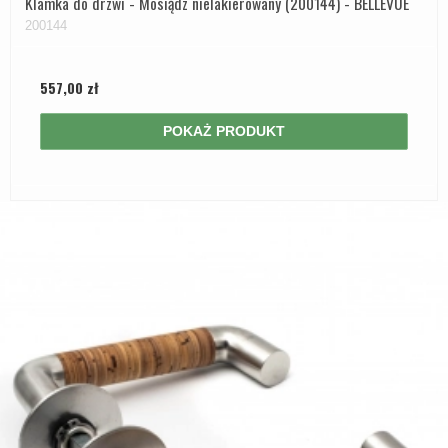
Klamka do drzwi - Mosiądz nielakierowany (200144) - BELLEVUE
200144
557,00 zł
POKAŻ PRODUKT