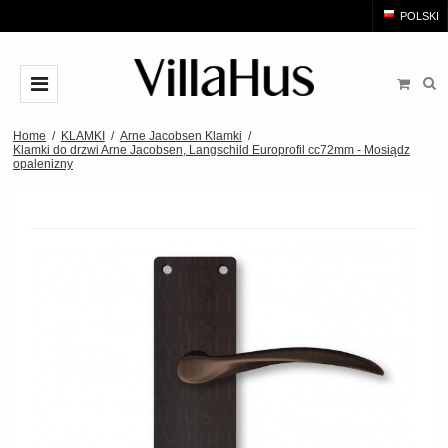
POLSKI
KLAMKI
Home
/
KLAMKI
/
Arne Jacobsen Klamki
/
Klamki do drzwi Arne Jacobsen, Langschild Europrofil cc72mm - Mosiądz
opalenizny
Arne Jacobsen Klamki
KOŁATKI
Mosiężne klamki
Gałki i uchwyt meblowy
Czarne klamki
Gałki
ŁAZIENKA
Szczotkowana stal klamki
Uchwyt szafki w kształcie litery T.
AKCESORIA
Drewniane klamki
Uchwyty
Rozety
MARKI
Bakelitowe klamki
Uchwyty typu muszelka
Szyld długi
Klamka drzwi Arne Jacobsen
OUTLET
Porcelanowe klamki
Uchwyty wpuszczane
Rozeta na klucz
Buster+Punch
OUTLET - Klamki do drzwi - Klamki do okien - Klamki do
Miedziane Klamki
drzwi
Blokady prywatności do WC
COMIT klamki
Chromowane i niklowane klamki
Kołatki do drzwi