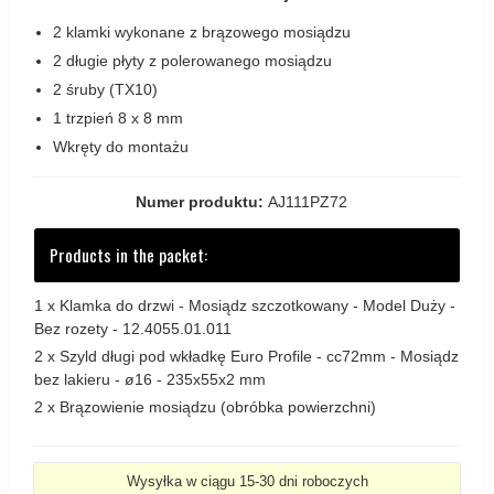
Zewnętrzne klamki
2 klamki wykonane z brązowego mosiądzu
APRILE Klamki
2 długie płyty z polerowanego mosiądzu
2 śruby (TX10)
1 trzpień 8 x 8 mm
Wkręty do montażu
Numer produktu:
AJ111PZ72
Products in the packet:
1 x
Klamka do drzwi - Mosiądz szczotkowany - Model Duży -
Bez rozety - 12.4055.01.011
2 x
Szyld długi pod wkładkę Euro Profile - cc72mm - Mosiądz
bez lakieru - ø16 - 235x55x2 mm
2 x
Brązowienie mosiądzu (obróbka powierzchni)
Wysyłka w ciągu 15-30 dni roboczych