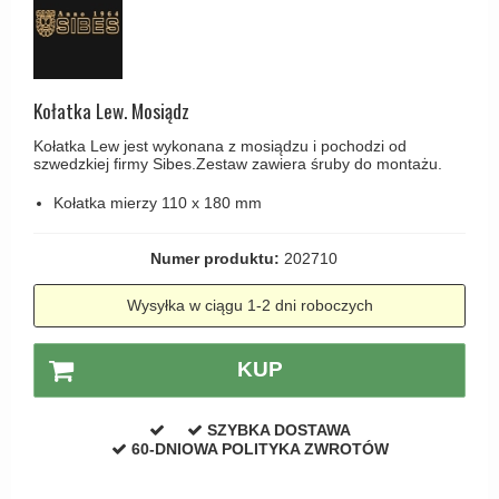
Haczyki / Wieszaki
Olivari
Klamki Delfiny i Morsy
Wsporniki półek
Turnstyle Designs
Klamki Gio Ponti LAMA
Haki kabinowe
RANDI klamki
MEDICI klamki
Kołatka Lew. Mosiądz
Produkty do czyszczenia mosiądzu
RDS klamki
Svanemøllen klamki
Kołatka Lew jest wykonana z mosiądzu i pochodzi od
szwedzkiej firmy Sibes.Zestaw zawiera śruby do montażu.
Samuel Heath klamki
Weingarden Klamki
Sibes Metall
Kołatka mierzy 110 x 180 mm
Østerbro - Drewniane klamki do drzwi
Søe-Jensen & Co
Klamki Buster+Punch
Numer produktu:
202710
Valli & Valli klamki
DND klamka
Wysyłka w ciągu 1-2 dni roboczych
YOUNG lamki
Klamka FSB
RANDI Classic Line Klamki
KUP
Turnstyle Designs Klamki
SZYBKA DOSTAWA
Klamki do Drzwi tarasowych
60-DNIOWA POLITYKA ZWROTÓW
Østerbro - Długi szyld