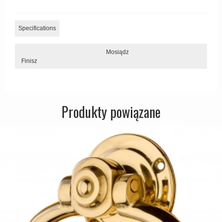
Zewnętrzne klamki
APRILE Klamki
Specifications
Mosiądz
Finisz
Produkty powiązane