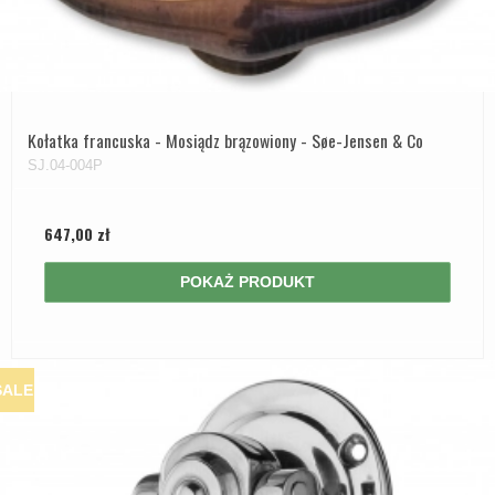
Kołatka francuska - Mosiądz brązowiony - Søe-Jensen & Co
SJ.04-004P
647,00 zł
POKAŻ PRODUKT
SALE