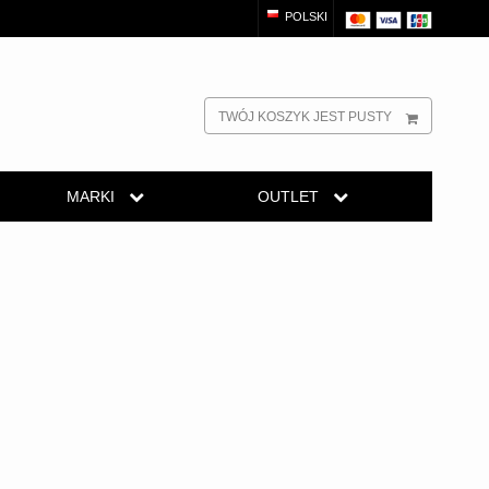
POLSKI
TWÓJ KOSZYK JEST PUSTY
MARKI
OUTLET
OUTLET - Klamki do
amki
Turnstyle Designs Klamki
drzwi - Klamki do okien
- Klamki do drzwi
Klamki do Drzwi tarasowych
Kołatki do drzwi
Østerbro - Długi szyld
 półek
Uchwyty meblowe
klamki do drzwi
Zewnętrzne klamki
OUTLET - Akcesoria -
inowe
Armatura
APRILE Klamki
do
ia