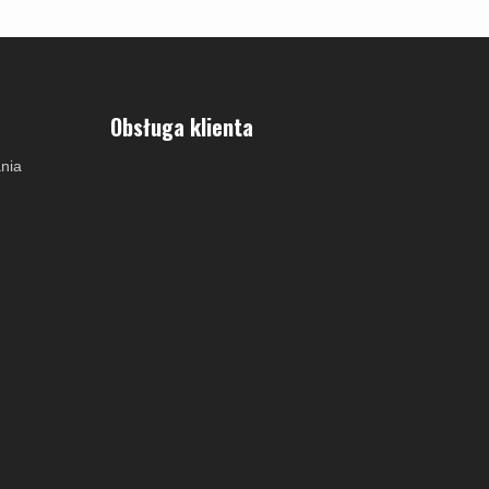
amki
Obsługa klienta
nia