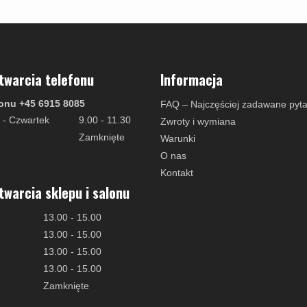
amki
Klamki Delfiny i Morsy
Søe-Jensen & Co
Klamka FSB
Klamki do drzwi
Wrzutka na listy
bez okuć
lscher
Klamki Gio Ponti LAMA
Valli & Valli klamki
RANDI Classic Line Kl
Osłony
Przycisk do
ozdobne na
dzwonka
drzwi
Ogranicznik
Zawiasy
twarcia telefonu
Informacja
drzwi
drzwiowe
onu +45 6915 8085
FAQ – Najczęściej zadawane pyta
 - Czwartek
9.00 - 11.30
Zwroty i wymiana
Zamknięte
Warunki
O nas
Kontakt
twarcia sklepu i salonu
13.00 - 15.00
13.00 - 15.00
13.00 - 15.00
13.00 - 15.00
Zamknięte