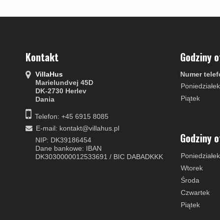
Porcelanowe klamki
Klamki - Do drzwi FSB
Włoskie klamki
Kleis Design kl
Miedziane Klamki
Furnipart uchwyty
Okrągłe i owalne klamki
Klamka Knud Ho
Kontakt
Godziny o
VillaHus
Numer telef
Marielundvej 45D
Poniedziałek
DK-2730 Herlev
Piątek
Dania
Telefon: +45 6915 8085
E-mail
:
kontakt@villahus.pl
Godziny o
NIP: DK39186454
Dane bankowe: IBAN
Poniedziałek
DK3030000012533691 / BIC DABADKKK
Wtorek
Środa
Czwartek
Piątek