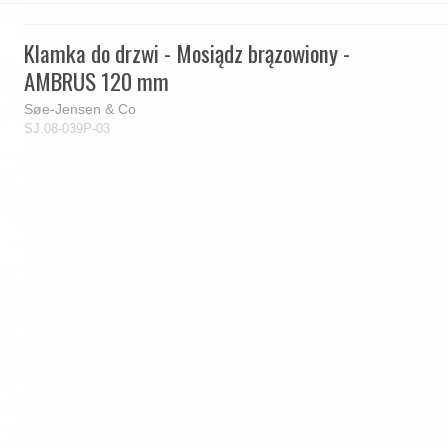
Klamka do drzwi - Mosiądz brązowiony -
AMBRUS 120 mm
Søe-Jensen & Co
SJ.08-039P-03