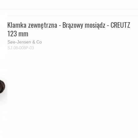
Klamka zewnętrzna - Brązowy mosiądz - CREUTZ
123 mm
Søe-Jensen & Co
SJ.08-008P-03