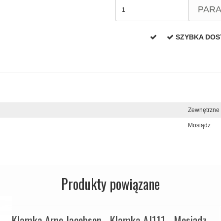
PAR
SZYBKA DO
Zewnętrzne
Mosiądz
Produkty powiązane
Klamka Arne Jacobsen - Klamka AJ111 - Mosiądz