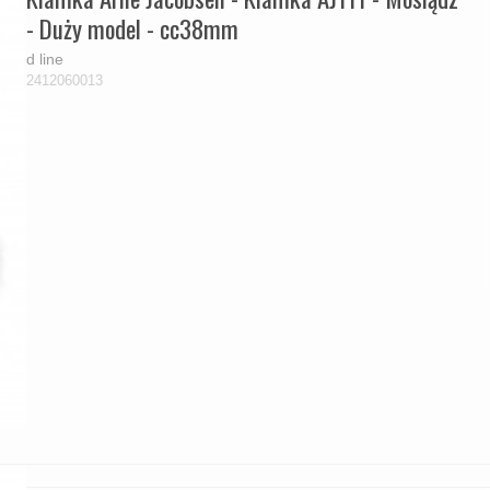
- Duży model - cc38mm
d line
2412060013