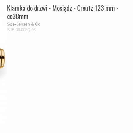
Klamka do drzwi - Mosiądz - Creutz 123 mm -
cc38mm
Søe-Jensen & Co
SJE.08-008Q-03