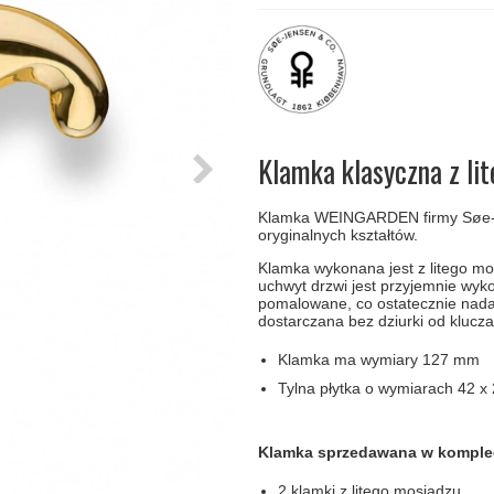
amki
Klamki Delfiny i Morsy
Søe-Jensen & Co
Klamka FSB
Klamki do drzwi
Wrzutka na listy
bez okuć
lscher
Klamki Gio Ponti LAMA
Valli & Valli klamki
RANDI Classic Line Kl
Osłony
Przycisk do
ozdobne na
dzwonka
drzwi
Ogranicznik
Zawiasy
drzwi
drzwiowe
Klamka klasyczna z li
Klamka WEINGARDEN firmy Søe-Je
oryginalnych kształtów.
Klamka wykonana jest z litego mo
uchwyt drzwi jest przyjemnie wyko
pomalowane, co ostatecznie nadaj
dostarczana bez dziurki od klucza
Klamka ma wymiary 127 mm
Tylna płytka o wymiarach 42 
Klamka sprzedawana w komplec
2 klamki z litego mosiądzu