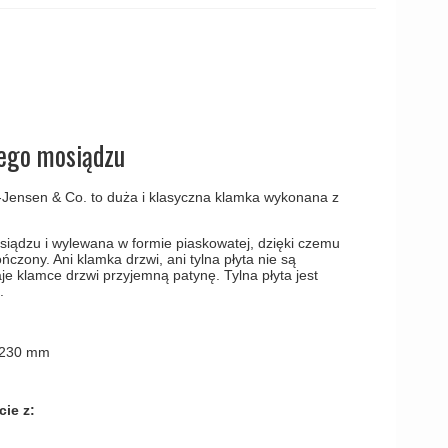
amki
tego mosiądzu
nsen & Co. to duża i klasyczna klamka wykonana z
siądzu i wylewana w formie piaskowatej, dzięki czemu
ńczony. Ani klamka drzwi, ani tylna płyta nie są
e klamce drzwi przyjemną patynę. Tylna płyta jest
.
x 230 mm
ie z: