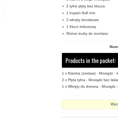
2 tylne płyty bez klucza
1 trzpień 8x8 mm
2 wkręty dociskowe
1 Klucz imbusowy
Różne śruby do montażu
Nume
Products in the packet:
1 x
Klamka (zestaw) - Mosiądz
2 x
Płyta tylna - Mosiądz bez lak
1 x
Wkręty do drewna - Mosiądz - 
Wysy