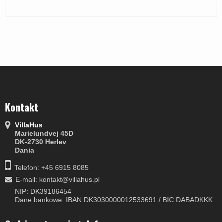
Kontakt
VillaHus
Marielundvej 45D
DK-2730 Herlev
Dania
Telefon: +45 6915 8085
E-mail
:
kontakt@villahus.pl
NIP: DK39186454
Dane bankowe: IBAN DK3030000012533691 / BIC DABADKKK