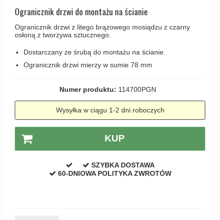
Haczyki / Wieszaki
Olivari
Ogranicznik drzwi do montażu na ścianie
Klamki Delfiny i Morsy
Wsporniki półek
Turnstyle Designs
Ogranicznik drzwi z litego brązowego mosiądzu z czarny
Klamki Gio Ponti LAMA
osłoną z tworzywa sztucznego.
Haki kabinowe
RANDI klamki
MEDICI klamki
Dostarczany ze śrubą do montażu na ścianie.
Produkty do czyszczenia mosiądzu
RDS klamki
Svanemøllen klamki
Ogranicznik drzwi mierzy w sumie 78 mm
Samuel Heath klamki
Weingarden Klamki
Sibes Metall
Numer produktu:
114700PGN
Østerbro - Drewniane klamki do drzwi
Søe-Jensen & Co
Wysyłka w ciągu 1-2 dni roboczych
Klamki Buster+Punch
Valli & Valli klamki
DND klamka
KUP
YOUNG lamki
Klamka FSB
RANDI Classic Line Klamki
SZYBKA DOSTAWA
60-DNIOWA POLITYKA ZWROTÓW
Turnstyle Designs Klamki
Klamki do Drzwi tarasowych
Østerbro - Długi szyld