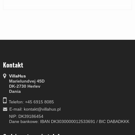
Kontakt
VillaHus
Marielundvej 45D
DK-2730 Herlev
Dania
Telefon: +45 6915 8085
E-mail
:
kontakt@villahus.pl
NIP: DK39186454
Dane bankowe: IBAN DK3030000012533691 / BIC DABADKKK