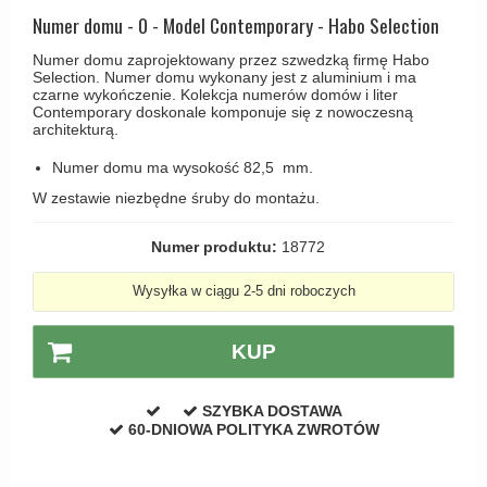
Haczyki / Wieszaki
Olivari
Numer domu - 0 - Model Contemporary - Habo Selection
Klamki Delfiny i Morsy
Wsporniki półek
Turnstyle Designs
Numer domu zaprojektowany przez szwedzką firmę Habo
Klamki Gio Ponti LAMA
Selection. Numer domu wykonany jest z aluminium i ma
Haki kabinowe
RANDI klamki
czarne wykończenie. Kolekcja numerów domów i liter
MEDICI klamki
Contemporary doskonale komponuje się z nowoczesną
Produkty do czyszczenia mosiądzu
RDS klamki
architekturą.
Svanemøllen klamki
Samuel Heath klamki
Numer domu ma wysokość 82,5 mm.
Weingarden Klamki
Sibes Metall
W zestawie niezbędne śruby do montażu.
Østerbro - Drewniane klamki do drzwi
Søe-Jensen & Co
Numer produktu:
18772
Klamki Buster+Punch
Valli & Valli klamki
DND klamka
Wysyłka w ciągu 2-5 dni roboczych
YOUNG lamki
Klamka FSB
KUP
RANDI Classic Line Klamki
Turnstyle Designs Klamki
SZYBKA DOSTAWA
60-DNIOWA POLITYKA ZWROTÓW
Klamki do Drzwi tarasowych
Østerbro - Długi szyld