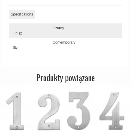
Zewnętrzne klamki
Specifications
APRILE Klamki
Czarny
Finisz
Contemporary
Styl
Produkty powiązane