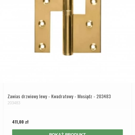
Zawias drzwiowy lewy - Kwadratowy - Mosiądz - 203483
203483
411,00 zł
POKAŻ PRODUKT