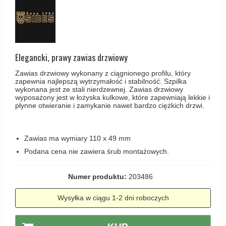
Haczyki / Wieszaki
Olivari
Klamki Delfiny i Morsy
Wsporniki półek
Turnstyle Designs
Klamki Gio Ponti LAMA
Haki kabinowe
RANDI klamki
MEDICI klamki
Produkty do czyszczenia mosiądzu
Elegancki, prawy zawias drzwiowy
RDS klamki
Svanemøllen klamki
Zawias drzwiowy wykonany z ciągnionego profilu, który
Samuel Heath klamki
Weingarden Klamki
zapewnia najlepszą wytrzymałość i stabilność. Szpilka
wykonana jest ze stali nierdzewnej. Zawias drzwiowy
Sibes Metall
wyposażony jest w łożyska kulkowe, które zapewniają lekkie i
Østerbro - Drewniane klamki do drzwi
płynne otwieranie i zamykanie nawet bardzo ciężkich drzwi.
Søe-Jensen & Co
Klamki Buster+Punch
Valli & Valli klamki
DND klamka
Zawias ma wymiary 110 x 49 mm
YOUNG lamki
Klamka FSB
Podana cena nie zawiera śrub montażowych.
RANDI Classic Line Klamki
Numer produktu:
203486
Turnstyle Designs Klamki
Wysyłka w ciągu 1-2 dni roboczych
Klamki do Drzwi tarasowych
Østerbro - Długi szyld