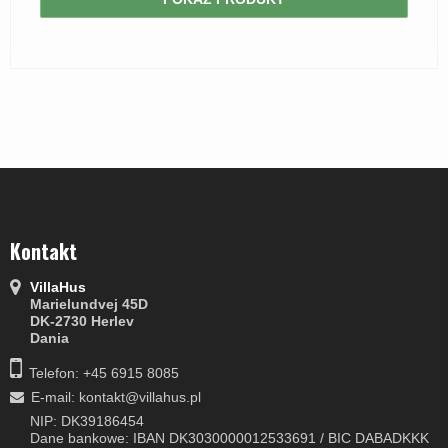
Kontakt
VillaHus
Marielundvej 45D
DK-2730 Herlev
Dania
Telefon: +45 6915 8085
E-mail
:
kontakt@villahus.pl
NIP: DK39186454
Dane bankowe: IBAN DK3030000012533691 / BIC DABADKKK