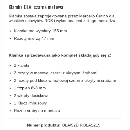
Haczyki / Wieszaki
Olivari
Klamka OLA, czarna matowa
Klamki Delfiny i Morsy
Wsporniki półek
Turnstyle Designs
Klamka została zaprojektowana przez Marcello Cutino dla
Klamki Gio Ponti LAMA
włoskich uchwytów RDS i wykonana jest z litego mosiądzu.
Haki kabinowe
RANDI klamki
MEDICI klamki
Klamka ma wymiary 155 mm
Produkty do czyszczenia mosiądzu
RDS klamki
Svanemøllen klamki
Rozety mierzą 47 mm
Samuel Heath klamki
Weingarden Klamki
Sibes Metall
Klamka sprzedawana jako komplet składający się z:
Østerbro - Drewniane klamki do drzwi
Søe-Jensen & Co
2 klamki
Klamki Buster+Punch
Valli & Valli klamki
2 rozety w matowej czerni z ukrytymi śrubami
DND klamka
2 rozety pod klucz w matowej czerni z ukrytymi śrubami
YOUNG lamki
Klamka FSB
1 trzpień 8x8 mm
2 wkręty dociskowe
RANDI Classic Line Klamki
1 Klucz imbusowy
Turnstyle Designs Klamki
Różne śruby do montażu
Klamki do Drzwi tarasowych
Numer produktu:
OLA/52D ROLAS215
Østerbro - Długi szyld