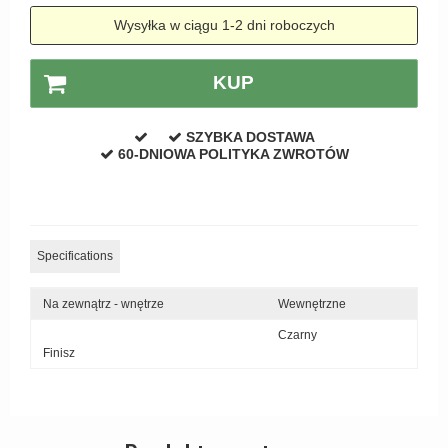
Zewnętrzne klamki
Wysyłka w ciągu 1-2 dni roboczych
APRILE Klamki
KUP
SZYBKA DOSTAWA
60-DNIOWA POLITYKA ZWROTÓW
Specifications
Na zewnątrz - wnętrze
Wewnętrzne
Czarny
Finisz