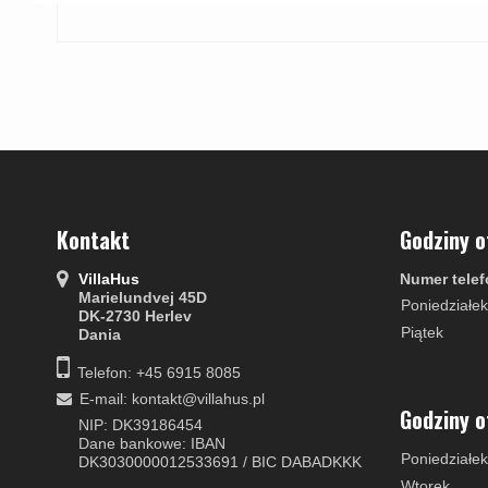
Kontakt
Godziny o
VillaHus
Numer telef
Marielundvej 45D
Poniedziałek
DK-2730 Herlev
Piątek
Dania
Telefon: +45 6915 8085
E-mail
:
kontakt@villahus.pl
Godziny o
NIP: DK39186454
Dane bankowe: IBAN
Poniedziałek
DK3030000012533691 / BIC DABADKKK
Wtorek