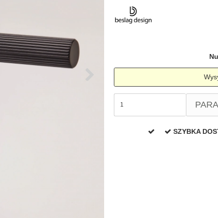
amki
Klamki Delfiny i Morsy
Søe-Jensen & Co
Klamka FSB
Klamki do drzwi
Wrzutka na listy
bez okuć
lscher
Klamki Gio Ponti LAMA
Valli & Valli klamki
RANDI Classic Line Kl
Osłony
Przycisk do
ozdobne na
dzwonka
drzwi
Ogranicznik
Zawiasy
Nu
drzwi
drzwiowe
Wysy
PAR
SZYBKA DO