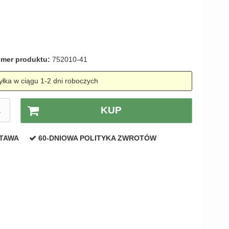
amki
mer produktu:
752010-41
łka w ciągu 1-2 dni roboczych
A
KUP
STAWA
60-DNIOWA POLITYKA ZWROTÓW