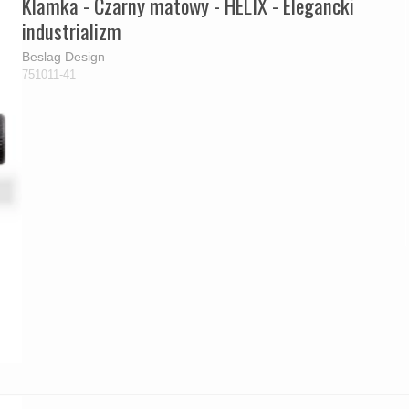
Klamka - Czarny matowy - HELIX - Elegancki
industrializm
Beslag Design
751011-41