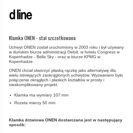
Haczyki / Wieszaki
Olivari
Klamki Delfiny i Morsy
Wsporniki półek
Turnstyle Designs
Klamki Gio Ponti LAMA
Haki kabinowe
RANDI klamki
MEDICI klamki
Produkty do czyszczenia mosiądzu
RDS klamki
Klamka ONEN - stal szczotkowana
Svanemøllen klamki
Samuel Heath klamki
Uchwyt ONEN został uruchomiony w 2003 roku i był używany
Weingarden Klamki
w duńskim biurze administracji Deloit, w hotelu Congress w
Sibes Metall
Kopenhadze - Bella Sky - oraz w biurze KPMG w
Østerbro - Drewniane klamki do drzwi
Kopenhadze.
Søe-Jensen & Co
Klamki Buster+Punch
ONEN chciał stworzyć płaską rączkę jako alternatywę dla
Valli & Valli klamki
wielu istniejących zaokrąglonych uchwytów. Wyzwaniem było
DND klamka
połączenie okrągłych i płaskich kształtów w prosty i
YOUNG lamki
nieskomplikowany projekt.
Klamka FSB
Klamka ma wymiary 107 mm
RANDI Classic Line Klamki
Rozeta mierzy 50 mm
Turnstyle Designs Klamki
Klamki do Drzwi tarasowych
Klamka drzwiowa ONEN dostarczana jest w następujący
sposób:
Østerbro - Długi szyld