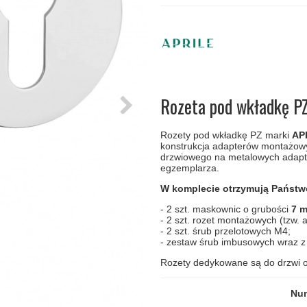
amki
Klamki Delfiny i Morsy
Søe-Jensen & Co
Klamka FSB
Klamki do drzwi
Wrzutka na listy
bez okuć
lscher
Klamki Gio Ponti LAMA
Valli & Valli klamki
RANDI Classic Line Kl
Osłony
Przycisk do
ozdobne na
dzwonka
drzwi
Ogranicznik
Zawiasy
drzwi
drzwiowe
Rozeta pod wkładkę PZ
Rozety pod wkładkę PZ marki
AP
konstrukcja adapterów montażowy
drzwiowego na metalowych adapt
egzemplarza.
W komplecie otrzymują Państ
- 2 szt. maskownic o grubości
7 
- 2 szt. rozet montażowych (tzw.
- 2 szt. śrub przelotowych M4;
- zestaw śrub imbusowych wraz z
Rozety dedykowane są do drzwi 
Num