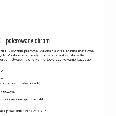
amki
 - polerowany chrom
RILE
wyróżnia precyzja wykonania oraz solidna metalowa
ch. Maskownica rozety mocowana jest do skrzydła
erach. Gwarantuje to komfortowe użytkowanie każdego
wo:
mm
;
 adapterów montażowych);
 kluczem.
o maksymalnej grubości 44 mm.
er produktu:
AP-PZ01-CP