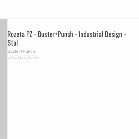
Rozeta PZ - Buster+Punch - Industrial Design -
Stal
Buster+Punch
UK-CYL-35-ST-A