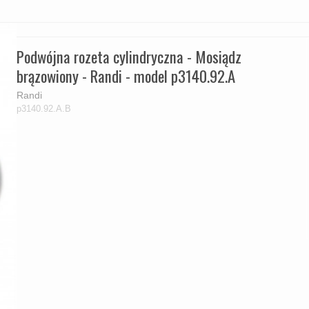
Podwójna rozeta cylindryczna - Mosiądz
brązowiony - Randi - model p3140.92.A
Randi
p3140.92.A.B