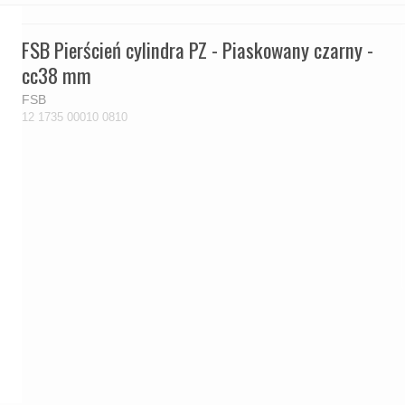
FSB Pierścień cylindra PZ - Piaskowany czarny -
cc38 mm
FSB
12 1735 00010 0810