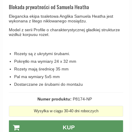
Haczyki / Wieszaki
Olivari
Blokada prywatności od Samuela Heatha
Klamki Delfiny i Morsy
Wsporniki półek
Turnstyle Designs
Elegancka ekipa toaletowa Anglika Samuela Heatha jest
Klamki Gio Ponti LAMA
wykonana z litego niklowanego mosiądzu.
Haki kabinowe
RANDI klamki
MEDICI klamki
Model z serii Profile o charakterystycznej gładkiej strukturze
Produkty do czyszczenia mosiądzu
RDS klamki
wzdłuż korpusu rozet.
Svanemøllen klamki
Samuel Heath klamki
Weingarden Klamki
Sibes Metall
Rozety są z ukrytymi śrubami.
Østerbro - Drewniane klamki do drzwi
Pokrętło ma wymiary 24 x 32 mm
Søe-Jensen & Co
Klamki Buster+Punch
Rozety mają średnicę 35 mm
Valli & Valli klamki
Pal ma wymiary 5x5 mm
DND klamka
YOUNG lamki
Dostarczane ze śrubami do montażu
Klamka FSB
RANDI Classic Line Klamki
Numer produktu:
P8174-NP
Turnstyle Designs Klamki
Wysyłka w ciągu 30-40 dni roboczych
Klamki do Drzwi tarasowych
KUP
Østerbro - Długi szyld