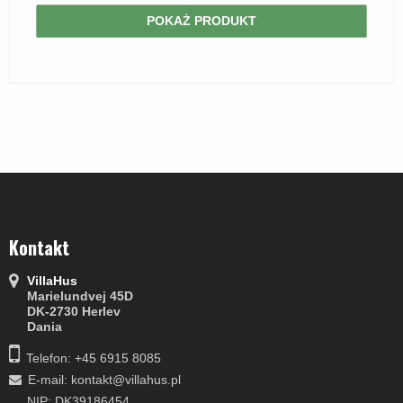
POKAŻ PRODUKT
Kontakt
VillaHus
Marielundvej 45D
DK-2730 Herlev
Dania
Telefon: +45 6915 8085
E-mail
:
kontakt@villahus.pl
NIP: DK39186454