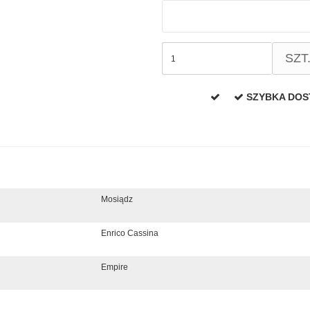
SZT
SZYBKA DO
Mosiądz
Enrico Cassina
Empire