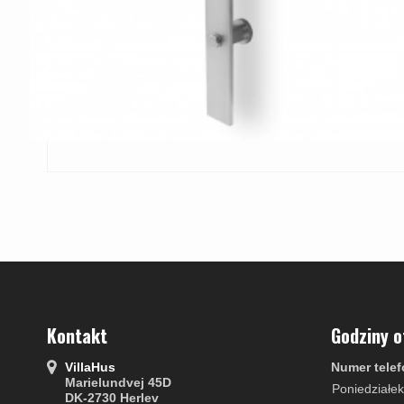
Kontakt
Godziny o
VillaHus
Numer telef
Marielundvej 45D
Poniedziałek
DK-2730 Herlev