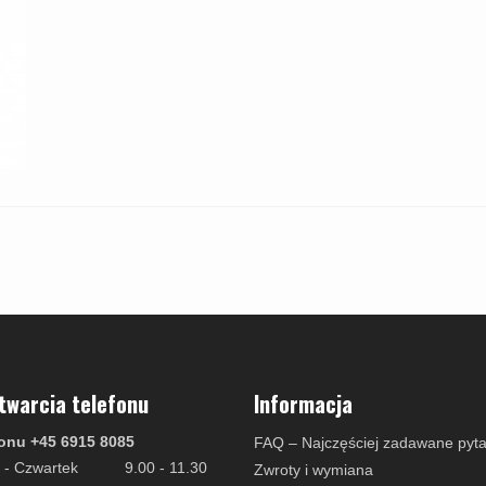
twarcia telefonu
Informacja
onu +45 6915 8085
FAQ – Najczęściej zadawane pyta
 - Czwartek
9.00 - 11.30
Zwroty i wymiana