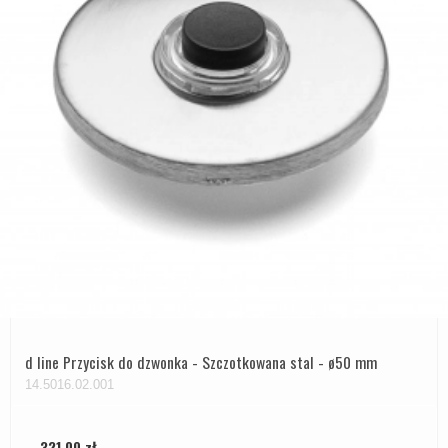
d line Przycisk do dzwonka - Szczotkowana stal - ø50 mm
14.5016.02.001
321,00 zł