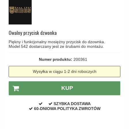
Haczyki / Wieszaki
Olivari
Klamki Delfiny i Morsy
Wsporniki półek
Turnstyle Designs
Klamki Gio Ponti LAMA
Haki kabinowe
RANDI klamki
MEDICI klamki
Produkty do czyszczenia mosiądzu
Owalny przycisk dzwonka
RDS klamki
Svanemøllen klamki
Piękny i funkcjonalny mosiężny przycisk do dzownka.
Samuel Heath klamki
Weingarden Klamki
Model 542 dostarczany jest ze śrubami do montażu.
Sibes Metall
Østerbro - Drewniane klamki do drzwi
Numer produktu:
200361
Søe-Jensen & Co
Klamki Buster+Punch
Wysyłka w ciągu 1-2 dni roboczych
Valli & Valli klamki
DND klamka
YOUNG lamki
Klamka FSB
KUP
RANDI Classic Line Klamki
SZYBKA DOSTAWA
Turnstyle Designs Klamki
60-DNIOWA POLITYKA ZWROTÓW
Klamki do Drzwi tarasowych
Østerbro - Długi szyld