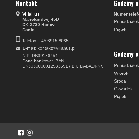
Kontakt
Godziny o
VillaHus
Numer telef
Marielundvej 45D
Poniedziałek
DK-2730 Herlev
Piątek
Dania
Telefon: +45 6915 8085
E-mail
:
kontakt@villahus.pl
Godziny o
NIP: DK39186454
Dane bankowe: IBAN
Poniedziałek
DK3030000012533691 / BIC DABADKKK
Wtorek
Środa
Czwartek
Piątek