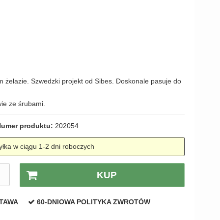
amki
 żelazie. Szwedzki projekt od Sibes. Doskonale pasuje do
ie ze śrubami.
umer produktu:
202054
łka w ciągu 1-2 dni roboczych
.
KUP
STAWA
60-DNIOWA POLITYKA ZWROTÓW