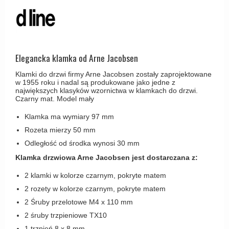
Haczyki / Wieszaki
Olivari
Klamki Delfiny i Morsy
Wsporniki półek
Turnstyle Designs
Klamki Gio Ponti LAMA
Haki kabinowe
RANDI klamki
MEDICI klamki
Produkty do czyszczenia mosiądzu
Elegancka klamka od Arne Jacobsen
RDS klamki
Svanemøllen klamki
Klamki do drzwi firmy Arne Jacobsen zostały zaprojektowane
Samuel Heath klamki
Weingarden Klamki
w 1955 roku i nadal są produkowane jako jedne z
największych klasyków wzornictwa w klamkach do drzwi.
Sibes Metall
Czarny mat. Model mały
Østerbro - Drewniane klamki do drzwi
Søe-Jensen & Co
Klamki Buster+Punch
Klamka ma wymiary 97 mm
Valli & Valli klamki
Rozeta mierzy 50 mm
DND klamka
Odległość od środka wynosi 30 mm
YOUNG lamki
Klamka FSB
Klamka drzwiowa Arne Jacobsen jest dostarczana z:
RANDI Classic Line Klamki
2 klamki w kolorze czarnym, pokryte matem
Turnstyle Designs Klamki
2 rozety w kolorze czarnym, pokryte matem
2 Śruby przelotowe M4 x 110 mm
Klamki do Drzwi tarasowych
2 śruby trzpieniowe TX10
Østerbro - Długi szyld
1 trzpień 8 x 8 mm