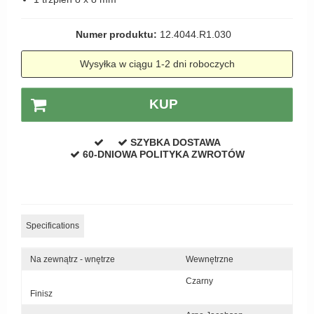
Zewnętrzne klamki
Numer produktu:
12.4044.R1.030
APRILE Klamki
Wysyłka w ciągu 1-2 dni roboczych
KUP
SZYBKA DOSTAWA
60-DNIOWA POLITYKA ZWROTÓW
Specifications
Na zewnątrz - wnętrze
Wewnętrzne
Czarny
Finisz