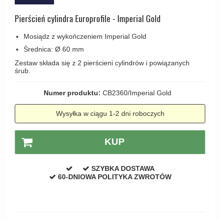
Haczyki / Wieszaki
Olivari
Klamki Delfiny i Morsy
Pierścień cylindra Europrofile - Imperial Gold
Wsporniki półek
Turnstyle Designs
Klamki Gio Ponti LAMA
Haki kabinowe
Mosiądz z wykończeniem Imperial Gold
RANDI klamki
MEDICI klamki
Średnica: Ø 60 mm
Produkty do czyszczenia mosiądzu
RDS klamki
Svanemøllen klamki
Zestaw składa się z 2 pierścieni cylindrów i powiązanych
śrub.
Samuel Heath klamki
Weingarden Klamki
Sibes Metall
Numer produktu:
CB2360/Imperial Gold
Østerbro - Drewniane klamki do drzwi
Søe-Jensen & Co
Klamki Buster+Punch
Wysyłka w ciągu 1-2 dni roboczych
Valli & Valli klamki
DND klamka
YOUNG lamki
KUP
Klamka FSB
RANDI Classic Line Klamki
SZYBKA DOSTAWA
60-DNIOWA POLITYKA ZWROTÓW
Turnstyle Designs Klamki
Klamki do Drzwi tarasowych
Østerbro - Długi szyld