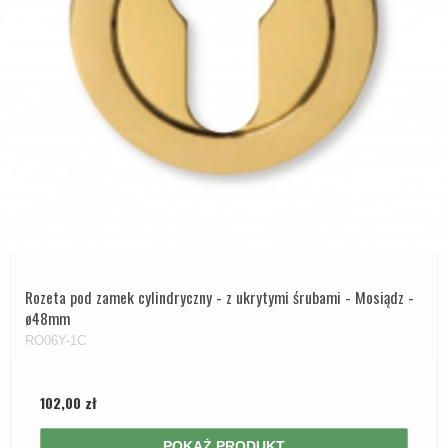
Rozeta pod zamek cylindryczny - z ukrytymi śrubami - Mosiądz -
ø48mm
RO06Y-1C
102,00 zł
POKAŻ PRODUKT