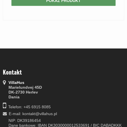
POKAŻ PRODUKT
Kontakt
VillaHus
Marielundvej 45D
DK-2730 Herlev
Dania
Telefon: +45 6915 8085
E-mail
:
kontakt@villahus.pl
NIP: DK39186454
Dane bankowe: IBAN DK3030000012533691 / BIC DABADKKK