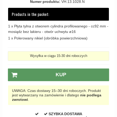
Numer produktu:
VH.13.1028.N
Zewnętrzne klamki
Products in the packet:
APRILE Klamki
1 x
Płyta tylna z otworem cylindra profilowanego - cc92 mm -
mosiądz bez lakieru - otwór uchwytu ø16
1 x
Polerowany nikiel (obróbka powierzchniowa)
Wysyłka w ciągu 15-30 dni roboczych
KUP
UWAGA: Czas dostawy 15–30 dni roboczych. Produkt
jest wytwarzany na zamówienie i dlatego
nie podlega
zwrotowi
.
SZYBKA DOSTAWA