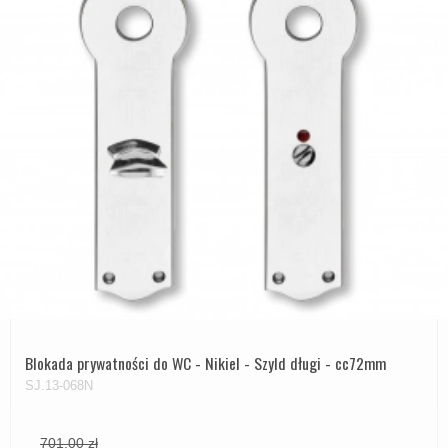
Blokada prywatności do WC - Nikiel - Szyld długi - cc72mm
SJ.13-068N
701,00 zł