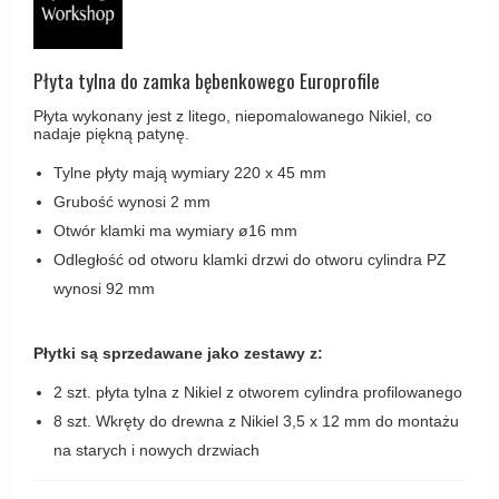
Haczyki / Wieszaki
Olivari
Klamki Delfiny i Morsy
Wsporniki półek
Turnstyle Designs
Klamki Gio Ponti LAMA
Płyta tylna do zamka bębenkowego Europrofile
Haki kabinowe
RANDI klamki
MEDICI klamki
Płyta wykonany jest z litego, niepomalowanego Nikiel, co
Produkty do czyszczenia mosiądzu
RDS klamki
nadaje piękną patynę.
Svanemøllen klamki
Samuel Heath klamki
Tylne płyty mają wymiary 220 x 45 mm
Weingarden Klamki
Grubość wynosi 2 mm
Sibes Metall
Østerbro - Drewniane klamki do drzwi
Otwór klamki ma wymiary ø16 mm
Søe-Jensen & Co
Klamki Buster+Punch
Odległość od otworu klamki drzwi do otworu cylindra PZ
Valli & Valli klamki
wynosi 92 mm
DND klamka
YOUNG lamki
Klamka FSB
Płytki są sprzedawane jako zestawy z:
RANDI Classic Line Klamki
2 szt. płyta tylna z Nikiel z otworem cylindra profilowanego
Turnstyle Designs Klamki
8 szt. Wkręty do drewna z Nikiel 3,5 x 12 mm do montażu
Klamki do Drzwi tarasowych
na starych i nowych drzwiach
Østerbro - Długi szyld