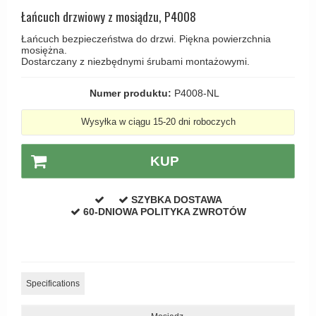
Haczyki / Wieszaki
Olivari
Łańcuch drzwiowy z mosiądzu, P4008
Klamki Delfiny i Morsy
Wsporniki półek
Turnstyle Designs
Łańcuch bezpieczeństwa do drzwi. Piękna powierzchnia
Klamki Gio Ponti LAMA
mosiężna.
Haki kabinowe
RANDI klamki
Dostarczany z niezbędnymi śrubami montażowymi.
MEDICI klamki
Produkty do czyszczenia mosiądzu
RDS klamki
Svanemøllen klamki
Numer produktu:
P4008-NL
Samuel Heath klamki
Weingarden Klamki
Wysyłka w ciągu 15-20 dni roboczych
Sibes Metall
Østerbro - Drewniane klamki do drzwi
Søe-Jensen & Co
KUP
Klamki Buster+Punch
Valli & Valli klamki
DND klamka
SZYBKA DOSTAWA
YOUNG lamki
Klamka FSB
60-DNIOWA POLITYKA ZWROTÓW
RANDI Classic Line Klamki
Turnstyle Designs Klamki
Klamki do Drzwi tarasowych
Specifications
Østerbro - Długi szyld