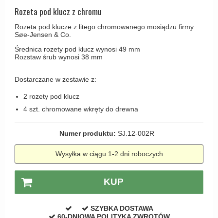
Haczyki / Wieszaki
Olivari
Rozeta pod klucz z chromu
Klamki Delfiny i Morsy
Wsporniki półek
Turnstyle Designs
Rozeta pod klucze z litego chromowanego mosiądzu firmy
Klamki Gio Ponti LAMA
Søe-Jensen & Co.
Haki kabinowe
RANDI klamki
MEDICI klamki
Średnica rozety pod klucz wynosi 49 mm
Produkty do czyszczenia mosiądzu
RDS klamki
Rozstaw śrub wynosi 38 mm
Svanemøllen klamki
Samuel Heath klamki
Weingarden Klamki
Dostarczane w zestawie z:
Sibes Metall
Østerbro - Drewniane klamki do drzwi
2 rozety pod klucz
Søe-Jensen & Co
4 szt. chromowane wkręty do drewna
Klamki Buster+Punch
Valli & Valli klamki
DND klamka
Numer produktu:
SJ.12-002R
YOUNG lamki
Klamka FSB
Wysyłka w ciągu 1-2 dni roboczych
RANDI Classic Line Klamki
Turnstyle Designs Klamki
KUP
Klamki do Drzwi tarasowych
SZYBKA DOSTAWA
Østerbro - Długi szyld
60-DNIOWA POLITYKA ZWROTÓW