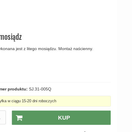
amki
 mosiądz
ykonana jest z litego mosiądzu. Montaż naścienny.
mer produktu:
SJ.31-005Q
łka w ciągu 15-20 dni roboczych
A
KUP