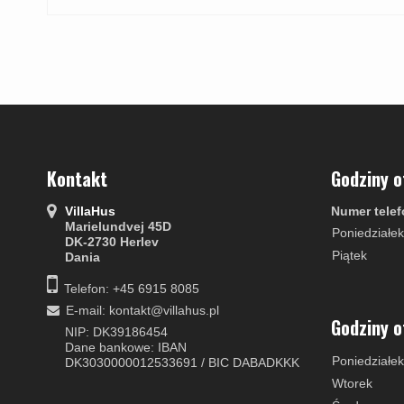
Kontakt
Godziny o
VillaHus
Numer telef
Marielundvej 45D
Poniedziałek
DK-2730 Herlev
Piątek
Dania
Telefon: +45 6915 8085
E-mail
:
kontakt@villahus.pl
Godziny o
NIP: DK39186454
Dane bankowe: IBAN
Poniedziałek
DK3030000012533691 / BIC DABADKKK
Wtorek