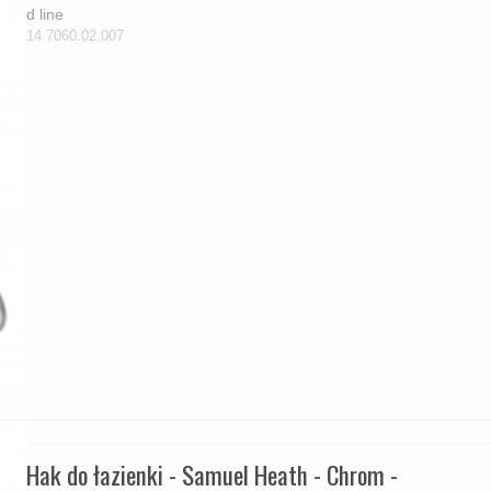
d line
14.7060.02.007
Hak do łazienki - Samuel Heath - Chrom -