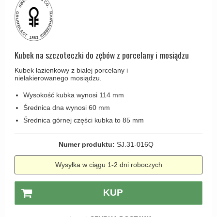
Haczyki / Wieszaki
Olivari
Klamki Delfiny i Morsy
Wsporniki półek
Turnstyle Designs
Klamki Gio Ponti LAMA
Haki kabinowe
RANDI klamki
MEDICI klamki
Produkty do czyszczenia mosiądzu
Kubek na szczoteczki do zębów z porcelany i mosiądzu
RDS klamki
Svanemøllen klamki
Kubek łazienkowy z białej porcelany i
Samuel Heath klamki
Weingarden Klamki
nielakierowanego mosiądzu.
Sibes Metall
Østerbro - Drewniane klamki do drzwi
Wysokość kubka wynosi 114 mm
Søe-Jensen & Co
Średnica dna wynosi 60 mm
Klamki Buster+Punch
Średnica górnej części kubka to 85 mm
Valli & Valli klamki
DND klamka
YOUNG lamki
Klamka FSB
Numer produktu:
SJ.31-016Q
RANDI Classic Line Klamki
Wysyłka w ciągu 1-2 dni roboczych
Turnstyle Designs Klamki
KUP
Klamki do Drzwi tarasowych
Østerbro - Długi szyld