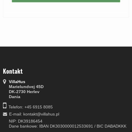
Kontakt
VillaHus
Marielundvej 45D
DK-2730 Herlev
Dania
Telefon: +45 6915 8085
E-mail
:
kontakt@villahus.pl
NIP: DK39186454
Dane bankowe: IBAN DK3030000012533691 / BIC DABADKKK