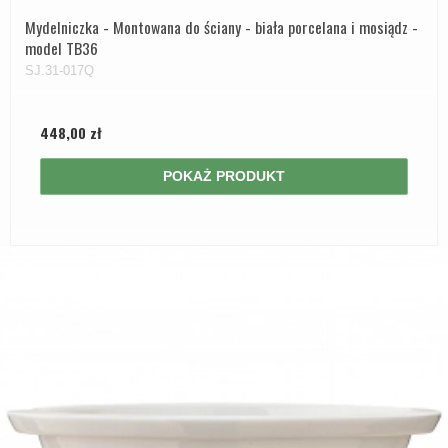
Mydelniczka - Montowana do ściany - biała porcelana i mosiądz -
model TB36
SJ.31-017Q
448,00 zł
POKAŻ PRODUKT