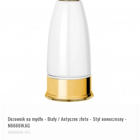
Dozownik na mydło - Biały / Antyczne złoto - Styl nowoczesny -
N6666W.AG
N6666W-AG