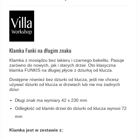
Haczyki / Wieszaki
Olivari
Klamki Delfiny i Morsy
Wsporniki półek
Turnstyle Designs
Klamki Gio Ponti LAMA
Haki kabinowe
RANDI klamki
MEDICI klamki
Produkty do czyszczenia mosiądzu
RDS klamki
Svanemøllen klamki
Samuel Heath klamki
Klamka Funki na długim znaku
Weingarden Klamki
Sibes Metall
Østerbro - Drewniane klamki do drzwi
Klamka z mosiądzu bez lakieru i czarnego bakelitu. Pasuje
zarówno do nowych, jak i starych drzwi. Oto klasyczna
Søe-Jensen & Co
klamka FUNKIS na długiej płycie z dziurką od klucza.
Klamki Buster+Punch
Valli & Valli klamki
Dostępne również bez dziurki od klucza, jeśli nie chcesz
DND klamka
używać dziurki od klucza w drzwiach lub nie ma żadnych
YOUNG lamki
dziur.
Klamka FSB
Długi znak ma wymiary 42 x 230 mm
RANDI Classic Line Klamki
Odległość od klamki drzwi do dziurki od klucza wynosi 72
Turnstyle Designs Klamki
mm
Klamki do Drzwi tarasowych
Klamka jest w zestawie z:
Østerbro - Długi szyld