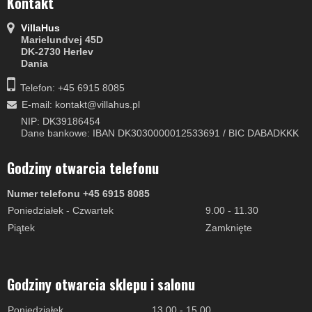
Kontakt
VillaHus
Marielundvej 45D
DK-2730 Herlev
Dania
Telefon: +45 6915 8085
E-mail
:
kontakt@villahus.pl
NIP: DK39186454
Dane bankowe: IBAN DK3030000012533691 / BIC DABADKKK
Godziny otwarcia telefonu
Numer telefonu +45 6915 8085
Poniedziałek - Czwartek
9.00 - 11.30
Piątek
Zamknięte
Godziny otwarcia sklepu i salonu
Poniedziałek
13.00 - 15.00