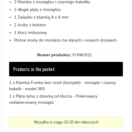
2 Klamka z mosiądzu i czarnego bakelitu
Zewnętrzne klamki
2 długie płyty z mosiądzu
APRILE Klamki
1 Żelazko z klamką 8 x 8 mm
2 śruby z bolcem
1 klucz imbusowy
Różne śruby do montażu na starych i nowych drzwiach
Numer produktu:
FUNKIS11
Products in the packet:
1 x
Klamka Funkis bez rozet (komplet) - mosiądz i czarny
bakelit - model 383
1 x
Płyta tylna z dziurką od klucza - Polerowany
nielakierowany mosiądz
Wysyłka w ciągu 15-20 dni roboczych