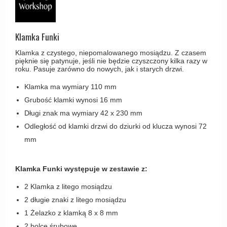
Haczyki / Wieszaki
Olivari
Klamki Delfiny i Morsy
Wsporniki półek
Turnstyle Designs
Klamki Gio Ponti LAMA
Klamka Funki
Haki kabinowe
RANDI klamki
MEDICI klamki
Klamka z czystego, niepomalowanego mosiądzu. Z czasem
Produkty do czyszczenia mosiądzu
RDS klamki
pięknie się patynuje, jeśli nie będzie czyszczony kilka razy w
Svanemøllen klamki
roku. Pasuje zarówno do nowych, jak i starych drzwi.
Samuel Heath klamki
Weingarden Klamki
Klamka ma wymiary 110 mm
Sibes Metall
Østerbro - Drewniane klamki do drzwi
Grubość klamki wynosi 16 mm
Søe-Jensen & Co
Długi znak ma wymiary 42 x 230 mm
Klamki Buster+Punch
Odległość od klamki drzwi do dziurki od klucza wynosi 72
Valli & Valli klamki
DND klamka
mm
YOUNG lamki
Klamka FSB
RANDI Classic Line Klamki
Klamka Funki występuje w zestawie z:
Turnstyle Designs Klamki
2 Klamka z litego mosiądzu
2 długie znaki z litego mosiądzu
Klamki do Drzwi tarasowych
1 Żelazko z klamką 8 x 8 mm
Østerbro - Długi szyld
2 bolce śrubowe