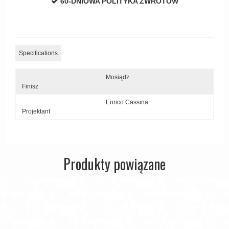
60-DNIOWA POLITYKA ZWROTÓW
Zewnętrzne klamki
APRILE Klamki
Specifications
Mosiądz
Finisz
Enrico Cassina
Projektant
Produkty powiązane