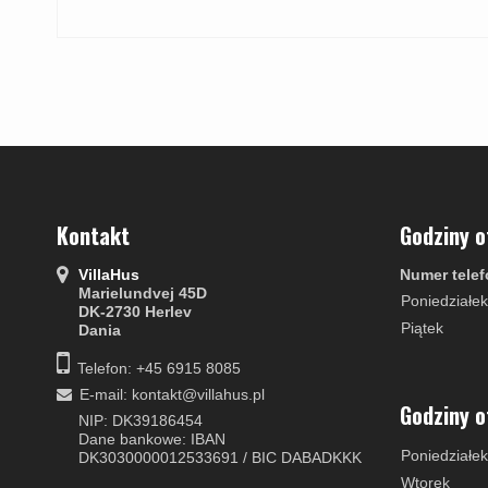
Kontakt
Godziny o
VillaHus
Numer telef
Marielundvej 45D
Poniedziałek
DK-2730 Herlev
Piątek
Dania
Telefon: +45 6915 8085
E-mail
:
kontakt@villahus.pl
Godziny o
NIP: DK39186454
Dane bankowe: IBAN
Poniedziałek
DK3030000012533691 / BIC DABADKKK
Wtorek