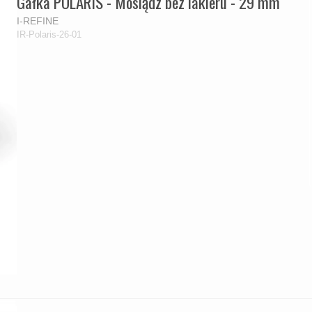
Gałka POLARIS - Mosiądz bez lakieru - 29 mm
I-REFINE
IR-Polaris-26-01