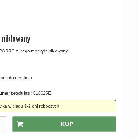
amki
z niklowany
ORRO z litego mosiądz niklowany.
ubami do montażu
umer produktu:
010025E
łka w ciągu 1-2 dni roboczych
.
KUP