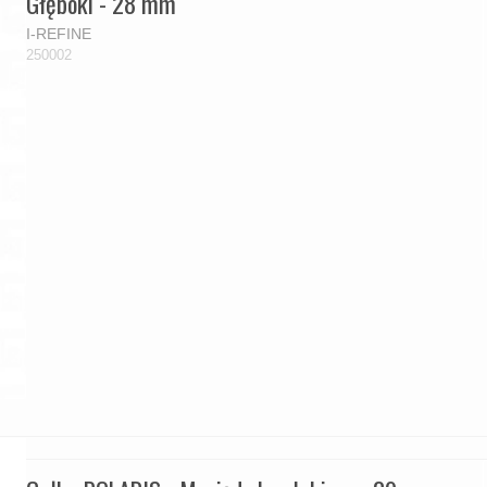
Głęboki - 28 mm
I-REFINE
250002