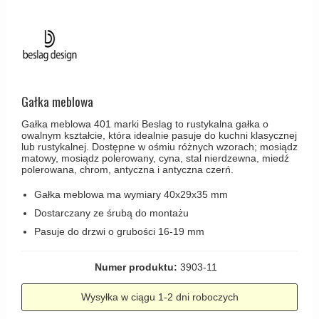
Haczyki / Wieszaki
Olivari
Klamki Delfiny i Morsy
Wsporniki półek
Turnstyle Designs
Klamki Gio Ponti LAMA
Haki kabinowe
RANDI klamki
MEDICI klamki
Produkty do czyszczenia mosiądzu
RDS klamki
Svanemøllen klamki
Gałka meblowa
Samuel Heath klamki
Weingarden Klamki
Gałka meblowa 401 marki Beslag to rustykalna gałka o
Sibes Metall
owalnym kształcie, która idealnie pasuje do kuchni klasycznej
Østerbro - Drewniane klamki do drzwi
lub rustykalnej. Dostępne w ośmiu różnych wzorach; mosiądz
Søe-Jensen & Co
matowy, mosiądz polerowany, cyna, stal nierdzewna, miedź
Klamki Buster+Punch
polerowana, chrom, antyczna i antyczna czerń.
Valli & Valli klamki
DND klamka
Gałka meblowa ma wymiary 40x29x35 mm
YOUNG lamki
Klamka FSB
Dostarczany ze śrubą do montażu
Pasuje do drzwi o grubości 16-19 mm
RANDI Classic Line Klamki
Turnstyle Designs Klamki
Numer produktu:
3903-11
Klamki do Drzwi tarasowych
Wysyłka w ciągu 1-2 dni roboczych
Østerbro - Długi szyld