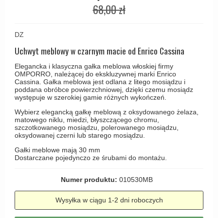
Haczyki / Wieszaki
Olivari
68,00 zł
Klamki Delfiny i Morsy
Wsporniki półek
Turnstyle Designs
Klamki Gio Ponti LAMA
DZ
Haki kabinowe
RANDI klamki
MEDICI klamki
Uchwyt meblowy w czarnym macie od Enrico Cassina
Produkty do czyszczenia mosiądzu
RDS klamki
Svanemøllen klamki
Elegancka i klasyczna gałka meblowa włoskiej firmy
Samuel Heath klamki
OMPORRO, należącej do ekskluzywnej marki Enrico
Weingarden Klamki
Cassina. Gałka meblowa jest odlana z litego mosiądzu i
Sibes Metall
poddana obróbce powierzchniowej, dzięki czemu mosiądz
Østerbro - Drewniane klamki do drzwi
występuje w szerokiej gamie różnych wykończeń.
Søe-Jensen & Co
Klamki Buster+Punch
Wybierz elegancką gałkę meblową z oksydowanego żelaza,
matowego niklu, miedzi, błyszczącego chromu,
Valli & Valli klamki
DND klamka
szczotkowanego mosiądzu, polerowanego mosiądzu,
oksydowanej czerni lub starego mosiądzu.
YOUNG lamki
Klamka FSB
Gałki meblowe mają 30 mm
Dostarczane pojedynczo ze śrubami do montażu.
RANDI Classic Line Klamki
Turnstyle Designs Klamki
Numer produktu:
010530MB
Klamki do Drzwi tarasowych
Wysyłka w ciągu 1-2 dni roboczych
Østerbro - Długi szyld