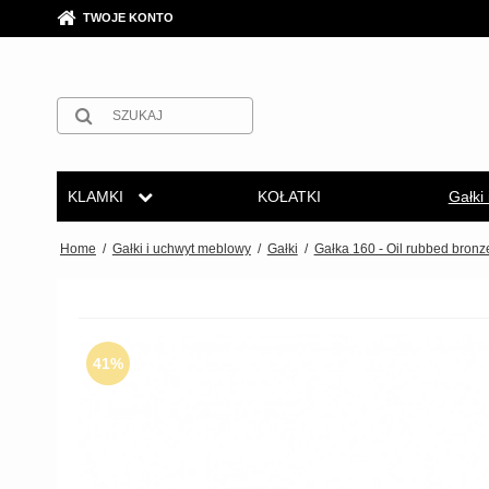
TWOJE KONTO
KLAMKI
KOŁATKI
Gałki
Arne Jacobsen Klamki
Klamka drzwi Arne Jacobsen
Chromowane i niklowane kla
Fusital klamki
Gałki
Home
/
Gałki i uchwyt meblowy
/
Gałki
/
Gałka 160 - Oil rubbed bronz
Uchwy
Mosiężne klamki
Buster+Punch
Brązowe klamki
GRATA klamki
litery 
Uchw
Czarne klamki
COMIT klamki
Klamki do drzwi ze skóry
HABO klamki
Uchwy
41%
Szczotkowana stal klamki
d line klamki
Empire klamki
Habo Selection
Uchw
Drewniane klamki
DND Handles
Art Deco klamki
Henry Blake Ha
Bakelitowe klamki
Enrico Cassina klamki
Funkis klamki
Intersteel klamk