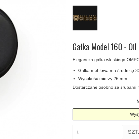
amki
Klamki Delfiny i Morsy
Søe-Jensen & Co
Klamka FSB
Klamki do drzwi
Wrzutka na listy
bez okuć
lscher
Klamki Gio Ponti LAMA
Valli & Valli klamki
RANDI Classic Line Kl
Osłony
Przycisk do
ozdobne na
dzwonka
drzwi
Ogranicznik
Zawiasy
drzwi
drzwiowe
Gałka Model 160 - Oil 
Elegancka gałka włoskiego OMPO
Gałka meblowa ma średnicę 
Wysokość mierzy 26 mm
Dostarczane osobno ze śrubami
N
Wysy
SZT