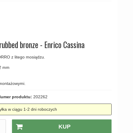
amki
rubbed bronze - Enrico Cassina
RRO z litego mosiądzu.
32 mm
 montażowymi.
umer produktu:
202262
łka w ciągu 1-2 dni roboczych
.
KUP