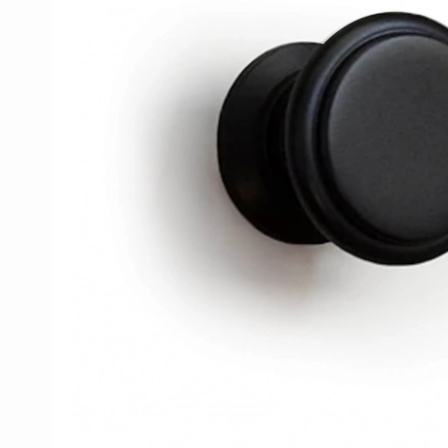
Porcelanowe klamki
Klamki - Do drzwi FSB
Włoskie klamki
Kleis Design kl
Miedziane Klamki
Furnipart uchwyty
Okrągłe i owalne klamki
Klamka Knud Ho