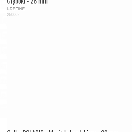
Głęboki - 28 mm
I-REFINE
250002