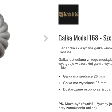
amki
Klamki Delfiny i Morsy
Søe-Jensen & Co
Klamka FSB
Klamki do drzwi
Wrzutka na listy
bez okuć
lscher
Klamki Gio Ponti LAMA
Valli & Valli klamki
RANDI Classic Line Kl
Osłony
Przycisk do
ozdobne na
dzwonka
drzwi
Ogranicznik
Zawiasy
drzwi
drzwiowe
Gałka Model 168 - Szc
Elegancka i klasyczna gałka wło
Cassina.
Gałka jest odlana z litego mosią
występuje w szerokiej gamie wyk
nikiel.
Gałka ma średnicę 26 mm
Gałka ma wysokość 26 mm
Dostarczane osobno ze śrubami
PS.
Może być również używany jako
przy zamówieniu online)