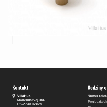
Kontakt
Godziny o
VillaHus
Numer telef
Marielundvej 45D
Poniedziałek
DK-2730 Herlev