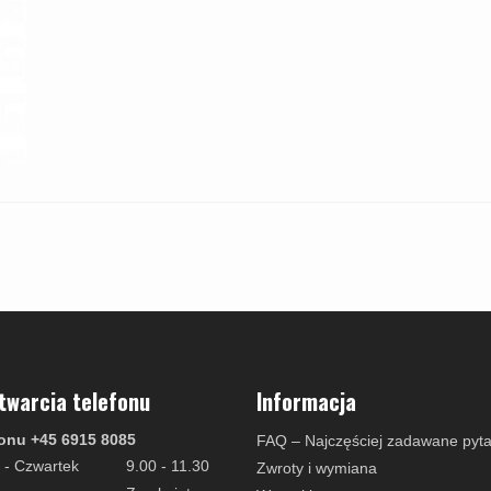
twarcia telefonu
Informacja
onu +45 6915 8085
FAQ – Najczęściej zadawane pyta
 - Czwartek
9.00 - 11.30
Zwroty i wymiana