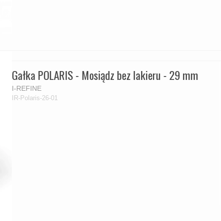
Gałka POLARIS - Mosiądz bez lakieru - 29 mm
I-REFINE
IR-Polaris-26-01