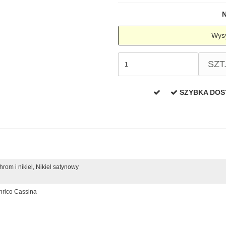
N
Wysy
SZT
SZYBKA DO
hrom i nikiel,
Nikiel satynowy
nrico Cassina