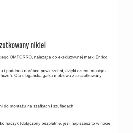
amki
zotkowany nikiel
skiego OMPORRO, należąca do ekskluzywnej marki Enrico
dzu i poddana obróbce powierzchni, dzięki czemu mosiądz
ończeń. Oto elegancka gałka meblowa z szczotkowany
 do montażu na szafkach i szufladach.
 haczyk (dołączony bezpłatnie, jeśli napiszesz to w nocie