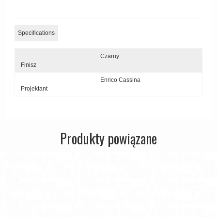
Zewnętrzne klamki
APRILE Klamki
Specifications
Czarny
Finisz
Enrico Cassina
Projektant
Produkty powiązane