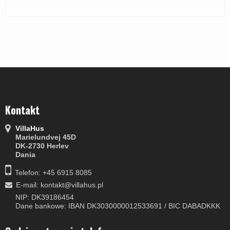
Kontakt
VillaHus
Marielundvej 45D
DK-2730 Herlev
Dania
Telefon: +45 6915 8085
E-mail
:
kontakt@villahus.pl
NIP: DK39186454
Dane bankowe: IBAN DK3030000012533691 / BIC DABADKKK