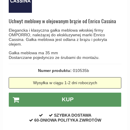
Haczyki / Wieszaki
Olivari
Klamki Delfiny i Morsy
Wsporniki półek
Turnstyle Designs
Klamki Gio Ponti LAMA
Uchwyt meblowy w olejowanym brązie od Enrico Cassina
Haki kabinowe
RANDI klamki
MEDICI klamki
Elegancka i klasyczna gałka meblowa włoskiej firmy
Produkty do czyszczenia mosiądzu
RDS klamki
OMPORRO, należącej do ekskluzywnej marki Enrico
Svanemøllen klamki
Cassina. Gałka meblowa jest odlana z brązu i pokryta
Samuel Heath klamki
olejem.
Weingarden Klamki
Sibes Metall
Gałka meblowa ma 35 mm
Østerbro - Drewniane klamki do drzwi
Dostarczane pojedynczo ze śrubami do montażu.
Søe-Jensen & Co
Klamki Buster+Punch
Numer produktu:
010535b
Valli & Valli klamki
DND klamka
YOUNG lamki
Wysyłka w ciągu 1-2 dni roboczych
Klamka FSB
RANDI Classic Line Klamki
KUP
Turnstyle Designs Klamki
Klamki do Drzwi tarasowych
SZYBKA DOSTAWA
60-DNIOWA POLITYKA ZWROTÓW
Østerbro - Długi szyld