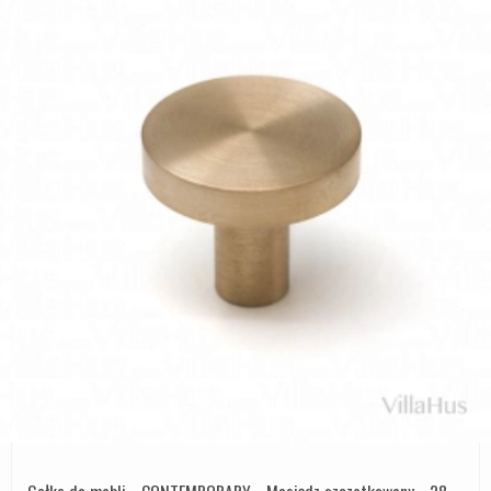
Gałka do mebli - CONTEMPORARY - Mosiądz szczotkowany - 28