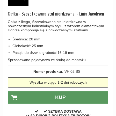
Haczyki / Wieszaki
Olivari
Klamki Delfiny i Morsy
Wsporniki półek
Turnstyle Designs
Gałka - Szczotkowana stal nierdzewna - Linia Jacobsen
Klamki Gio Ponti LAMA
Haki kabinowe
RANDI klamki
Gałka z litego, Szczotkowana stal nierdzewna w
MEDICI klamki
nowoczesnym industrialnym stylu, z wzorem diamentowym.
Produkty do czyszczenia mosiądzu
RDS klamki
Dobrze komponuje się z nowoczesnymi szafkami.
Svanemøllen klamki
Samuel Heath klamki
Średnica: 20 mm
Weingarden Klamki
Głębokość: 25 mm
Sibes Metall
Østerbro - Drewniane klamki do drzwi
Pasuje do drzwi o grubości 16-19 mm
Søe-Jensen & Co
Klamki Buster+Punch
Sprzedawane pojedynczo ze śrubą do montażu
Valli & Valli klamki
DND klamka
Numer produktu:
VH.02.SS
YOUNG lamki
Klamka FSB
Wysyłka w ciągu 1-2 dni roboczych
RANDI Classic Line Klamki
Turnstyle Designs Klamki
KUP
Klamki do Drzwi tarasowych
SZYBKA DOSTAWA
Østerbro - Długi szyld
60-DNIOWA POLITYKA ZWROTÓW