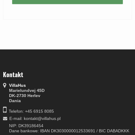
Kontakt
VillaHus
Marielundvej 45D
DK-2730 Herlev
Dania
Telefon: +45 6915 8085
E-mail
:
kontakt@villahus.pl
NIP: DK39186454
Dane bankowe: IBAN DK3030000012533691 / BIC DABADKKK