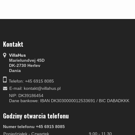
Kontakt
VillaHus
Marielundvej 45D
DK-2730 Herlev
Dania
Telefon: +45 6915 8085
E-mail
:
kontakt@villahus.pl
NIP: DK39186454
Dane bankowe: IBAN DK3030000012533691 / BIC DABADKKK
Godziny otwarcia telefonu
Numer telefonu +45 6915 8085
Poniedziałek - Czwartek
9.00 - 11.30