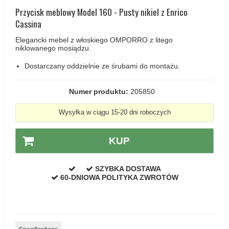
Haczyki / Wieszaki
Olivari
Przycisk meblowy Model 160 - Pusty nikiel z Enrico
Klamki Delfiny i Morsy
Wsporniki półek
Cassina
Turnstyle Designs
Klamki Gio Ponti LAMA
Haki kabinowe
Elegancki mebel z włoskiego OMPORRO z litego
RANDI klamki
MEDICI klamki
niklowanego mosiądzu.
Produkty do czyszczenia mosiądzu
RDS klamki
Svanemøllen klamki
Dostarczany oddzielnie ze śrubami do montażu.
Samuel Heath klamki
Weingarden Klamki
Numer produktu:
205850
Sibes Metall
Østerbro - Drewniane klamki do drzwi
Søe-Jensen & Co
Wysyłka w ciągu 15-20 dni roboczych
Klamki Buster+Punch
Valli & Valli klamki
DND klamka
KUP
YOUNG lamki
Klamka FSB
RANDI Classic Line Klamki
SZYBKA DOSTAWA
60-DNIOWA POLITYKA ZWROTÓW
Turnstyle Designs Klamki
Klamki do Drzwi tarasowych
Østerbro - Długi szyld