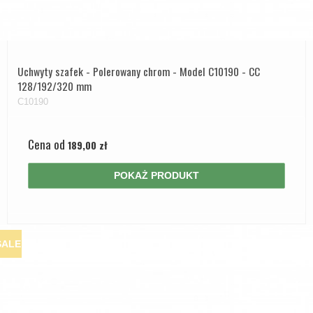
Uchwyty szafek - Polerowany chrom - Model C10190 - CC
128/192/320 mm
C10190
Cena od
189,00 zł
POKAŻ PRODUKT
SALE