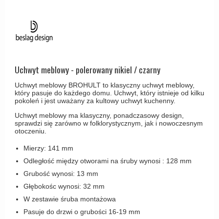
Haczyki / Wieszaki
Olivari
Klamki Delfiny i Morsy
Wsporniki półek
Turnstyle Designs
Klamki Gio Ponti LAMA
Haki kabinowe
RANDI klamki
MEDICI klamki
Produkty do czyszczenia mosiądzu
RDS klamki
Svanemøllen klamki
Uchwyt meblowy - polerowany nikiel / czarny
Samuel Heath klamki
Weingarden Klamki
Uchwyt meblowy BROHULT to klasyczny uchwyt meblowy,
Sibes Metall
który pasuje do każdego domu. Uchwyt, który istnieje od kilku
Østerbro - Drewniane klamki do drzwi
pokoleń i jest uważany za kultowy uchwyt kuchenny.
Søe-Jensen & Co
Klamki Buster+Punch
Uchwyt meblowy ma klasyczny, ponadczasowy design,
Valli & Valli klamki
sprawdzi się zarówno w folklorystycznym, jak i nowoczesnym
DND klamka
otoczeniu.
YOUNG lamki
Klamka FSB
Mierzy: 141 mm
Odległość między otworami na śruby wynosi : 128 mm
RANDI Classic Line Klamki
Grubość wynosi: 13 mm
Turnstyle Designs Klamki
Głębokośc wynosi: 32 mm
Klamki do Drzwi tarasowych
W zestawie śruba montażowa
Østerbro - Długi szyld
Pasuje do drzwi o grubości 16-19 mm