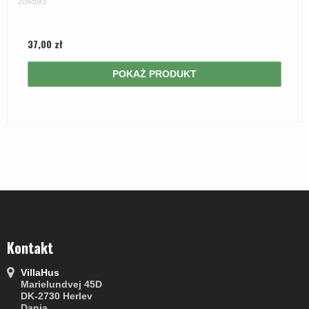
204593
37,00 zł
POKAŻ PRODUKT
Kontakt
VillaHus
Marielundvej 45D
DK-2730 Herlev
Dania