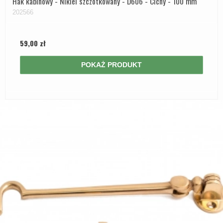
Hak kabinowy - Nikiel szczotkowany - D606 - Cichy - 100 mm
202566
59,00 zł
POKAŻ PRODUKT