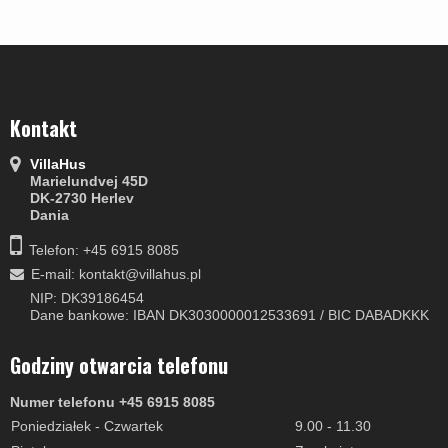
Kontakt
VillaHus
Marielundvej 45D
DK-2730 Herlev
Dania
Telefon: +45 6915 8085
E-mail
:
kontakt@villahus.pl
NIP: DK39186454
Dane bankowe: IBAN DK3030000012533691 / BIC DABADKKK
Godziny otwarcia telefonu
Numer telefonu +45 6915 8085
Poniedziałek - Czwartek
9.00 - 11.30