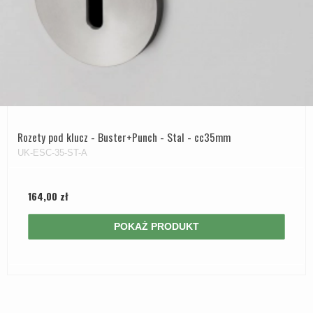
Rozety pod klucz - Buster+Punch - Stal - cc35mm
UK-ESC-35-ST-A
164,00 zł
POKAŻ PRODUKT