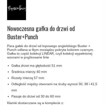
Haczyki / Wieszaki
Olivari
Klamki Delfiny i Morsy
Wsporniki półek
Turnstyle Designs
Klamki Gio Ponti LAMA
Haki kabinowe
RANDI klamki
MEDICI klamki
Produkty do czyszczenia mosiądzu
Nowoczesna gałka do drzwi od
RDS klamki
Svanemøllen klamki
Buster+Punch
Samuel Heath klamki
Weingarden Klamki
Sibes Metall
Østerbro - Drewniane klamki do drzwi
Para gałek do drzwi od topowego angielskiego Buster +
Punch odlana w litym mosiądzu pokryta kolorem czarnym.
Søe-Jensen & Co
Gałka to część kolekcji LINEAR, czyli kolekcji wypełnionej
Klamki Buster+Punch
wzorami w prążkowane linie
Valli & Valli klamki
DND klamka
Gałka drzwi ma głębokość 51 mm
YOUNG lamki
Klamka FSB
Średnica mierzy 40 mm
RANDI Classic Line Klamki
Rozety mierzą 57 mm
Odległość między otworami na śruby wynosi 30, 38 i 41,5
Turnstyle Designs Klamki
mm
Klamki do Drzwi tarasowych
Pasuje do drzwi od 30 do 60 mm
Østerbro - Długi szyld
Klamki dostarczane są w komplecie z: