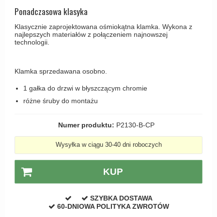
Haczyki / Wieszaki
Olivari
Ponadczasowa klasyka
Klamki Delfiny i Morsy
Wsporniki półek
Turnstyle Designs
Klasycznie zaprojektowana ośmiokątna klamka. Wykona z
Klamki Gio Ponti LAMA
najlepszych materiałów z połączeniem najnowszej
Haki kabinowe
RANDI klamki
technologii.
MEDICI klamki
Produkty do czyszczenia mosiądzu
RDS klamki
Svanemøllen klamki
Klamka sprzedawana osobno.
Samuel Heath klamki
Weingarden Klamki
Sibes Metall
1 gałka do drzwi w błyszczącym chromie
Østerbro - Drewniane klamki do drzwi
różne śruby do montażu
Søe-Jensen & Co
Klamki Buster+Punch
Valli & Valli klamki
Numer produktu:
P2130-B-CP
DND klamka
YOUNG lamki
Klamka FSB
Wysyłka w ciągu 30-40 dni roboczych
RANDI Classic Line Klamki
KUP
Turnstyle Designs Klamki
Klamki do Drzwi tarasowych
SZYBKA DOSTAWA
60-DNIOWA POLITYKA ZWROTÓW
Østerbro - Długi szyld