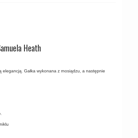
amki
Samuela Heath
 elegancją. Gałka wykonana z mosiądzu, a następnie
o.
niklu