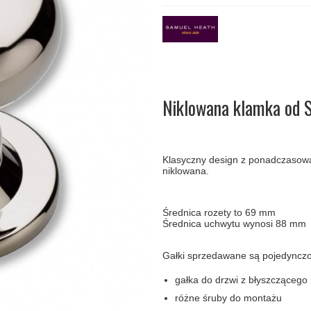
amki
Klamki Delfiny i Morsy
Søe-Jensen & Co
Klamka FSB
Klamki do drzwi
Wrzutka na listy
bez okuć
lscher
Klamki Gio Ponti LAMA
Valli & Valli klamki
RANDI Classic Line Kl
Osłony
Przycisk do
ozdobne na
dzwonka
drzwi
Ogranicznik
Zawiasy
drzwi
drzwiowe
Niklowana klamka od 
Klasyczny design z ponadczasową
niklowana.
Średnica rozety to 69 mm
Średnica uchwytu wynosi 88 mm
Gałki sprzedawane są pojedyncz
gałka do drzwi z błyszczącego 
różne śruby do montażu