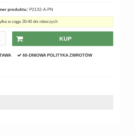
mer produktu:
P2132-A-PN
łka w ciągu 30-40 dni roboczych
A
KUP
STAWA
60-DNIOWA POLITYKA ZWROTÓW