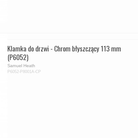
Klamka do drzwi - Chrom błyszczący 113 mm
(P6052)
Samuel Heath
P6052-P8001A-CP