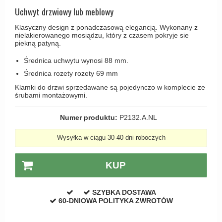
Haczyki / Wieszaki
Olivari
Uchwyt drzwiowy lub meblowy
Klamki Delfiny i Morsy
Wsporniki półek
Turnstyle Designs
Klasyczny design z ponadczasową elegancją. Wykonany z
Klamki Gio Ponti LAMA
nielakierowanego mosiądzu, który z czasem pokryje sie
Haki kabinowe
RANDI klamki
piekną patyną.
MEDICI klamki
Produkty do czyszczenia mosiądzu
RDS klamki
Średnica uchwytu wynosi 88 mm.
Svanemøllen klamki
Samuel Heath klamki
Średnica rozety rozety 69 mm
Weingarden Klamki
Klamki do drzwi sprzedawane są pojedynczo w komplecie ze
Sibes Metall
śrubami montażowymi.
Østerbro - Drewniane klamki do drzwi
Søe-Jensen & Co
Klamki Buster+Punch
Numer produktu:
P2132.A.NL
Valli & Valli klamki
DND klamka
Wysyłka w ciągu 30-40 dni roboczych
YOUNG lamki
Klamka FSB
RANDI Classic Line Klamki
KUP
Turnstyle Designs Klamki
SZYBKA DOSTAWA
Klamki do Drzwi tarasowych
60-DNIOWA POLITYKA ZWROTÓW
Østerbro - Długi szyld