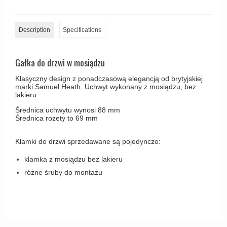
Zewnętrzne klamki
APRILE Klamki
Description
Specifications
Gałka do drzwi w mosiądzu
Klasyczny design z ponadczasową elegancją od brytyjskiej
marki Samuel Heath. Uchwyt wykonany z mosiądzu, bez
lakieru.
Średnica uchwytu wynosi 88 mm
Średnica rozety to 69 mm
Klamki do drzwi sprzedawane są pojedynczo:
klamka z mosiądzu bez lakieru
różne śruby do montażu