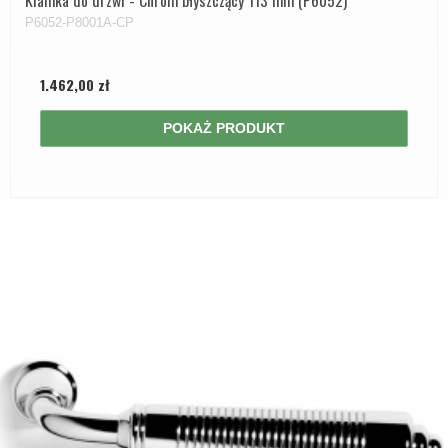
Klamka do drzwi - Chrom błyszczący 113 mm (P6052)
P6052-P8001A-CP
1.462,00 zł
POKAŻ PRODUKT