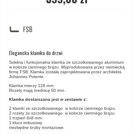
Haczyki / Wieszaki
Olivari
Klamki Delfiny i Morsy
Wsporniki półek
Turnstyle Designs
Klamki Gio Ponti LAMA
Haki kabinowe
RANDI klamki
MEDICI klamki
Produkty do czyszczenia mosiądzu
RDS klamki
Svanemøllen klamki
Samuel Heath klamki
Weingarden Klamki
Elegancka klamka do drzwi
Sibes Metall
Østerbro - Drewniane klamki do drzwi
Solidna i funkcjonalna klamka ze szczotkowanego aluminium
Søe-Jensen & Co
w kolorze ciemnego brązu. Wyprodukowana przez niemiecką
Klamki Buster+Punch
firmę FSB. Klamka została zaprojektowana przez architekta
Valli & Valli klamki
Johannes Potente.
DND klamka
YOUNG lamki
Klamka mierzy 128 mm.
Klamka FSB
Rozety mają średnicę 50 mm.
RANDI Classic Line Klamki
Klamka dostarczana jest w zestawie z:
2 klamki ze szczotkowanego w kolorze ciemnego brązu.
Turnstyle Designs Klamki
2 rozety ze szczotkowanego w kolorze ciemnego brązu.
1 trzpień 8x8 mm.
Klamki do Drzwi tarasowych
1 klucz imbusowy.
niezbędne śruby montażowe.
Østerbro - Długi szyld