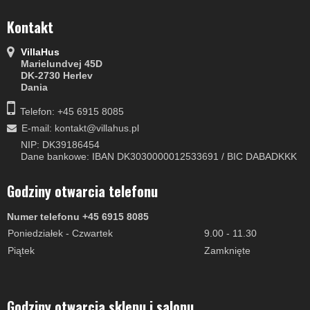
Kontakt
VillaHus
Marielundvej 45D
DK-2730 Herlev
Dania
Telefon: +45 6915 8085
E-mail
:
kontakt@villahus.pl
NIP: DK39186454
Dane bankowe: IBAN DK3030000012533691 / BIC DABADKKK
Godziny otwarcia telefonu
Numer telefonu +45 6915 8085
Poniedziałek - Czwartek
9.00 - 11.30
Piątek
Zamknięte
Godziny otwarcia sklepu i salonu