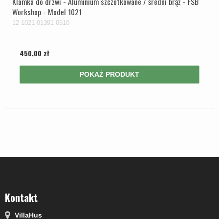
Klamka do drzwi - Aluminium szczotkowane / średni brąz - FSB
Workshop - Model 1021
12 1021 01391 0510
450,00 zł
POKAŻ PRODUKT
Kontakt
VillaHus