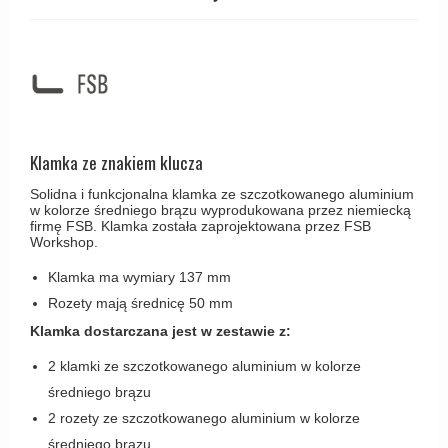
Haczyki / Wieszaki
Olivari
Klamki Delfiny i Morsy
Wsporniki półek
Turnstyle Designs
Klamki Gio Ponti LAMA
Haki kabinowe
RANDI klamki
MEDICI klamki
Produkty do czyszczenia mosiądzu
RDS klamki
Svanemøllen klamki
Samuel Heath klamki
Klamka ze znakiem klucza
Weingarden Klamki
Sibes Metall
Østerbro - Drewniane klamki do drzwi
Solidna i funkcjonalna klamka ze szczotkowanego aluminium
w kolorze średniego brązu wyprodukowana przez niemiecką
Søe-Jensen & Co
firmę FSB. Klamka została zaprojektowana przez FSB
Klamki Buster+Punch
Workshop.
Valli & Valli klamki
DND klamka
Klamka ma wymiary 137 mm
YOUNG lamki
Klamka FSB
Rozety mają średnicę 50 mm
RANDI Classic Line Klamki
Klamka dostarczana jest w zestawie z:
Turnstyle Designs Klamki
2 klamki ze szczotkowanego aluminium w kolorze
średniego brązu
Klamki do Drzwi tarasowych
2 rozety ze szczotkowanego aluminium w kolorze
Østerbro - Długi szyld
średniego brązu