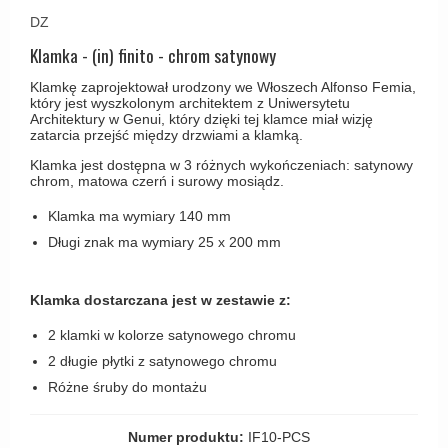
Haczyki / Wieszaki
Olivari
DZ
Klamki Delfiny i Morsy
Wsporniki półek
Turnstyle Designs
Klamka - (in) finito - chrom satynowy
Klamki Gio Ponti LAMA
Haki kabinowe
RANDI klamki
Klamkę zaprojektował urodzony we Włoszech Alfonso Femia,
MEDICI klamki
który jest wyszkolonym architektem z Uniwersytetu
Produkty do czyszczenia mosiądzu
RDS klamki
Architektury w Genui, który dzięki tej klamce miał wizję
Svanemøllen klamki
zatarcia przejść między drzwiami a klamką.
Samuel Heath klamki
Weingarden Klamki
Klamka jest dostępna w 3 różnych wykończeniach: satynowy
chrom, matowa czerń i surowy mosiądz.
Sibes Metall
Østerbro - Drewniane klamki do drzwi
Søe-Jensen & Co
Klamka ma wymiary 140 mm
Klamki Buster+Punch
Długi znak ma wymiary 25 x 200 mm
Valli & Valli klamki
DND klamka
YOUNG lamki
Klamka FSB
Klamka dostarczana jest w zestawie z:
RANDI Classic Line Klamki
2 klamki w kolorze satynowego chromu
2 długie płytki z satynowego chromu
Turnstyle Designs Klamki
Różne śruby do montażu
Klamki do Drzwi tarasowych
Østerbro - Długi szyld
Numer produktu:
IF10-PCS