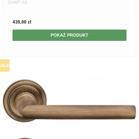
SH40P-AB
439,00 zł
POKAŻ PRODUKT
SALE