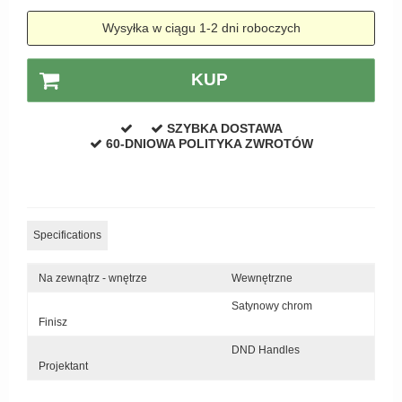
Zewnętrzne klamki
Wysyłka w ciągu 1-2 dni roboczych
APRILE Klamki
KUP
SZYBKA DOSTAWA
60-DNIOWA POLITYKA ZWROTÓW
Specifications
Na zewnątrz - wnętrze
Wewnętrzne
Satynowy chrom
Finisz
DND Handles
Projektant