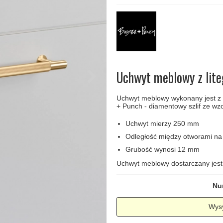
amki
Klamki Delfiny i Morsy
Søe-Jensen & Co
Klamka FSB
Klamki do drzwi
Wrzutka na listy
bez okuć
lscher
Klamki Gio Ponti LAMA
Valli & Valli klamki
RANDI Classic Line Kl
Osłony
Przycisk do
ozdobne na
dzwonka
drzwi
Ogranicznik
Zawiasy
drzwi
drzwiowe
Uchwyt meblowy z lit
Uchwyt meblowy wykonany jest z l
+ Punch - diamentowy szlif ze wzor
Uchwyt mierzy 250 mm
Odległość między otworami na
Grubość wynosi 12 mm
Uchwyt meblowy dostarczany jest
Nu
Wysy