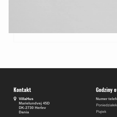
Kontakt
Godziny o
VillaHus
Numer telef
Marielundvej 45D
Poniedziałek
DK-2730 Herlev
Piątek
Dania