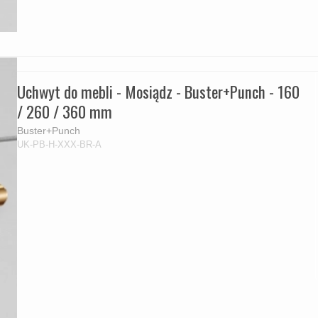
Uchwyt do mebli - Mosiądz - Buster+Punch - 160
/ 260 / 360 mm
Buster+Punch
UK-PB-H-XXX-BR-A