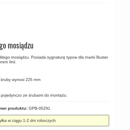
amki
ego mosiądzu
itego mosiądzu. Posiada sygnaturę typow dla marki Buster
em linii.
 śruby wynosi 225 mm
 pojedynczo ze śrubami do montażu.
mer produktu:
GPB-05291
łka w ciągu 1-2 dni roboczych