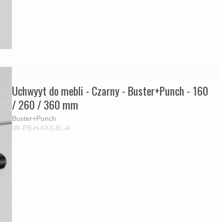
Uchwyyt do mebli - Czarny - Buster+Punch - 160
/ 260 / 360 mm
Buster+Punch
UK-PB-H-XXX-BL-A