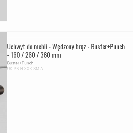
Uchwyt do mebli - Wędzony brąz - Buster+Punch
- 160 / 260 / 360 mm
Buster+Punch
UK-PB-H-XXX-SM-A