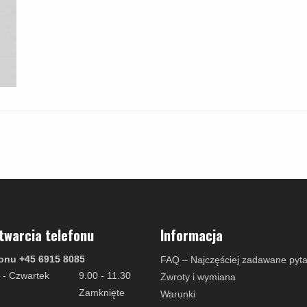
twarcia telefonu
Informacja
onu +45 6915 8085
FAQ – Najczęściej zadawane pyta
 - Czwartek
9.00 - 11.30
Zwroty i wymiana
Zamknięte
Warunki