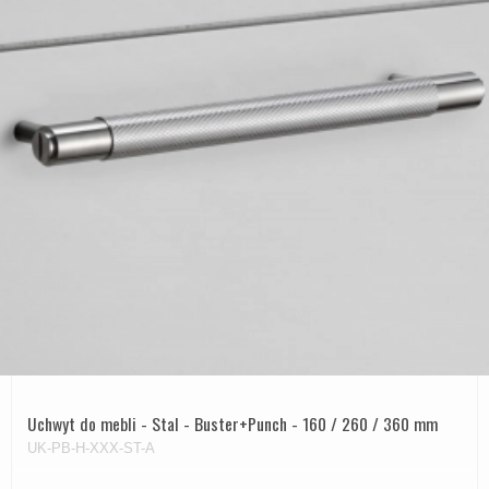
Uchwyt do mebli - Stal - Buster+Punch - 160 / 260 / 360 mm
UK-PB-H-XXX-ST-A