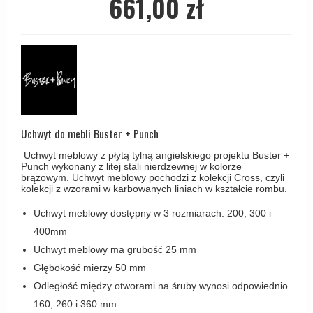
661,00 zł
Haczyki / Wieszaki
Olivari
Klamki Delfiny i Morsy
Wsporniki półek
Turnstyle Designs
Klamki Gio Ponti LAMA
Haki kabinowe
RANDI klamki
MEDICI klamki
Produkty do czyszczenia mosiądzu
RDS klamki
Svanemøllen klamki
Samuel Heath klamki
Weingarden Klamki
Sibes Metall
Uchwyt do mebli Buster + Punch
Østerbro - Drewniane klamki do drzwi
Søe-Jensen & Co
Uchwyt meblowy z płytą tylną angielskiego projektu Buster +
Klamki Buster+Punch
Punch wykonany z litej stali nierdzewnej w kolorze
Valli & Valli klamki
brązowym. Uchwyt meblowy pochodzi z kolekcji Cross, czyli
DND klamka
kolekcji z wzorami w karbowanych liniach w kształcie rombu.
YOUNG lamki
Klamka FSB
Uchwyt meblowy dostępny w 3 rozmiarach: 200, 300 i
RANDI Classic Line Klamki
400mm
Uchwyt meblowy ma grubość 25 mm
Turnstyle Designs Klamki
Głębokość mierzy 50 mm
Klamki do Drzwi tarasowych
Odległość między otworami na śruby wynosi odpowiednio
Østerbro - Długi szyld
160, 260 i 360 mm