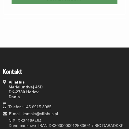
Kontakt
VillaHus
Marielundvej 45D
DK-2730 Herlev
Dania
Telefon: +45 6915 8085
E-mail
:
kontakt@villahus.pl
NIP: DK39186454
Dane bankowe: IBAN DK3030000012533691 / BIC DABADKKK